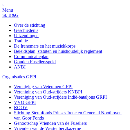
›
Menu
St. B&G
Over de stichting
Geschiedenis
Uitzendingen
Traditie
De Irenemars en het muziekkorps
Beleidsplan, statuten en huishoudelijk reglement
Communicatieplan
Gouden Fuseliersspeld
ANBI
Organisaties GFPI
Vereniging van Veteranen GFPI
Vereniging van Oud-strijders KNBPI
Vereniging van Oud-strijders Indië-bataljons GRPI
VVO GFPI
ROOV
Stichting Steunfonds Prinses Irene en Generaal Noothoven
van Goor Fonds
Genootschap Vrienden van de Fuseliers
Vrienden van de Westenbergkazerne