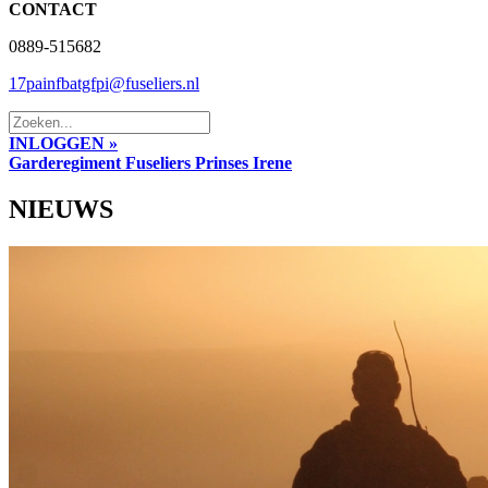
CONTACT
0889-515682
17painfbatgfpi@fuseliers.nl
INLOGGEN »
Garderegiment Fuseliers Prinses Irene
NIEUWS