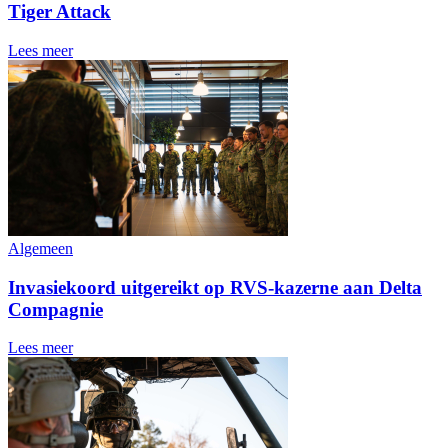
Tiger Attack
Lees meer
Algemeen
Invasiekoord uitgereikt op RVS-kazerne aan Delta
Compagnie
Lees meer