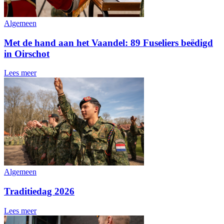
Algemeen
Met de hand aan het Vaandel: 89 Fuseliers beëdigd
in Oirschot
Lees meer
Algemeen
Traditiedag 2026
Lees meer