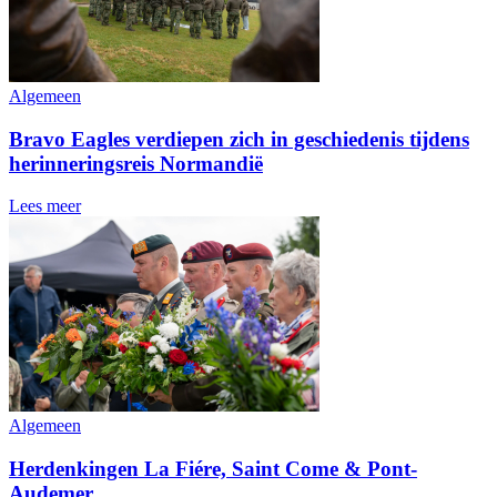
Algemeen
Bravo Eagles verdiepen zich in geschiedenis tijdens
herinneringsreis Normandië
Lees meer
Algemeen
Herdenkingen La Fiére, Saint Come & Pont-
Audemer