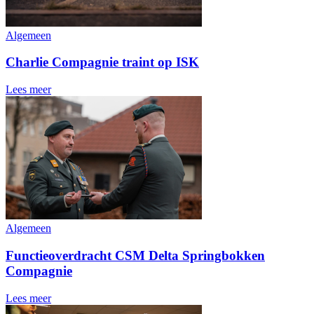
Algemeen
Charlie Compagnie traint op ISK
Lees meer
Algemeen
Functieoverdracht CSM Delta Springbokken
Compagnie
Lees meer