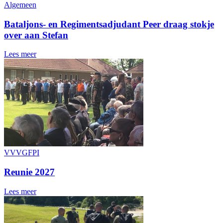
Algemeen
Bataljons- en Regimentsadjudant Peer draag stokje
over aan Stefan
Lees meer
VVVGFPI
Reunie 2027
Lees meer