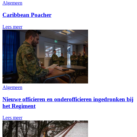
Algemeen
Caribbean Poacher
Lees meer
Algemeen
Nieuwe officieren en onderofficieren ingedronken bij
het Regiment
Lees meer