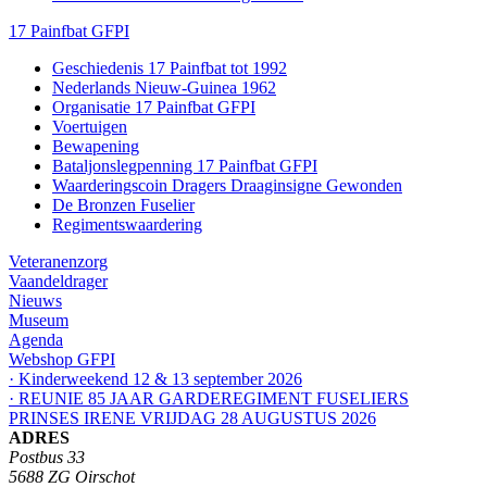
17 Painfbat GFPI
Geschiedenis 17 Painfbat tot 1992
Nederlands Nieuw-Guinea 1962
Organisatie 17 Painfbat GFPI
Voertuigen
Bewapening
Bataljonslegpenning 17 Painfbat GFPI
Waarderingscoin Dragers Draaginsigne Gewonden
De Bronzen Fuselier
Regimentswaardering
Veteranenzorg
Vaandeldrager
Nieuws
Museum
Agenda
Webshop GFPI
· Kinderweekend 12 & 13 september 2026
· REUNIE 85 JAAR GARDEREGIMENT FUSELIERS
PRINSES IRENE VRIJDAG 28 AUGUSTUS 2026
ADRES
Postbus 33
5688 ZG Oirschot