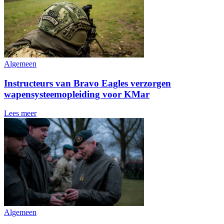
Algemeen
Instructeurs van Bravo Eagles verzorgen
wapensysteemopleiding voor KMar
Lees meer
Algemeen