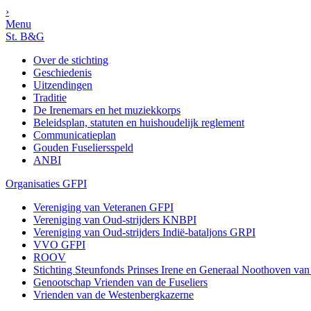
›
Menu
St. B&G
Over de stichting
Geschiedenis
Uitzendingen
Traditie
De Irenemars en het muziekkorps
Beleidsplan, statuten en huishoudelijk reglement
Communicatieplan
Gouden Fuseliersspeld
ANBI
Organisaties GFPI
Vereniging van Veteranen GFPI
Vereniging van Oud-strijders KNBPI
Vereniging van Oud-strijders Indië-bataljons GRPI
VVO GFPI
ROOV
Stichting Steunfonds Prinses Irene en Generaal Noothoven va
Genootschap Vrienden van de Fuseliers
Vrienden van de Westenbergkazerne