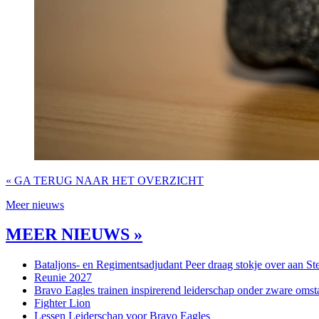
« GA TERUG NAAR HET OVERZICHT
Meer nieuws
MEER NIEUWS »
Bataljons- en Regimentsadjudant Peer draag stokje over aan St
Reunie 2027
Bravo Eagles trainen inspirerend leiderschap onder zware omst
Fighter Lion
Lessen Leiderschap voor Bravo Eagles