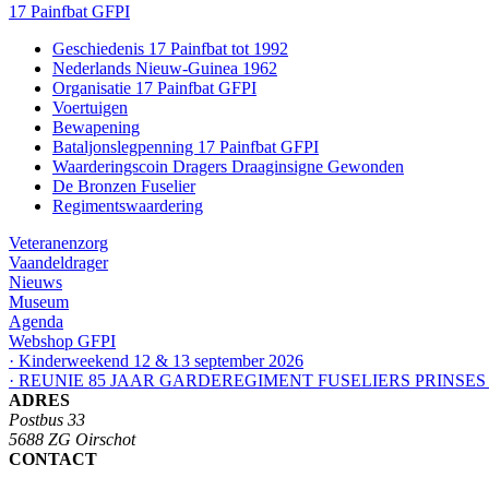
17 Painfbat GFPI
Geschiedenis 17 Painfbat tot 1992
Nederlands Nieuw-Guinea 1962
Organisatie 17 Painfbat GFPI
Voertuigen
Bewapening
Bataljonslegpenning 17 Painfbat GFPI
Waarderingscoin Dragers Draaginsigne Gewonden
De Bronzen Fuselier
Regimentswaardering
Veteranenzorg
Vaandeldrager
Nieuws
Museum
Agenda
Webshop GFPI
· Kinderweekend 12 & 13 september 2026
· REUNIE 85 JAAR GARDEREGIMENT FUSELIERS PRINSES
ADRES
Postbus 33
5688 ZG Oirschot
CONTACT