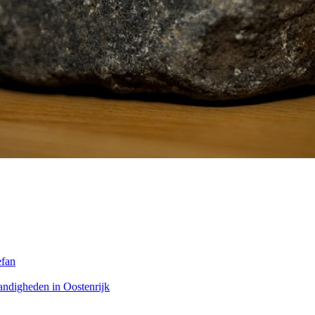
efan
andigheden in Oostenrijk