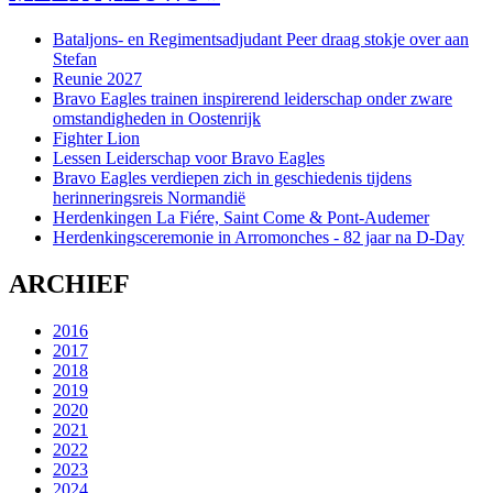
Bataljons- en Regimentsadjudant Peer draag stokje over aan
Stefan
Reunie 2027
Bravo Eagles trainen inspirerend leiderschap onder zware
omstandigheden in Oostenrijk
Fighter Lion
Lessen Leiderschap voor Bravo Eagles
Bravo Eagles verdiepen zich in geschiedenis tijdens
herinneringsreis Normandië
Herdenkingen La Fiére, Saint Come & Pont-Audemer
Herdenkingsceremonie in Arromonches - 82 jaar na D-Day
ARCHIEF
2016
2017
2018
2019
2020
2021
2022
2023
2024