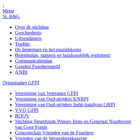
›
Menu
St. B&G
Over de stichting
Geschiedenis
Uitzendingen
Traditie
De Irenemars en het muziekkorps
Beleidsplan, statuten en huishoudelijk reglement
Communicatieplan
Gouden Fuseliersspeld
ANBI
Organisaties GFPI
Vereniging van Veteranen GFPI
Vereniging van Oud-strijders KNBPI
Vereniging van Oud-strijders Indië-bataljons GRPI
VVO GFPI
ROOV
Stichting Steunfonds Prinses Irene en Generaal Noothoven
van Goor Fonds
Genootschap Vrienden van de Fuseliers
Vrienden van de Westenbergkazerne