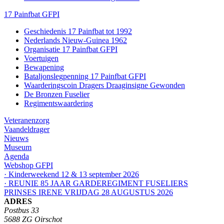
17 Painfbat GFPI
Geschiedenis 17 Painfbat tot 1992
Nederlands Nieuw-Guinea 1962
Organisatie 17 Painfbat GFPI
Voertuigen
Bewapening
Bataljonslegpenning 17 Painfbat GFPI
Waarderingscoin Dragers Draaginsigne Gewonden
De Bronzen Fuselier
Regimentswaardering
Veteranenzorg
Vaandeldrager
Nieuws
Museum
Agenda
Webshop GFPI
· Kinderweekend 12 & 13 september 2026
· REUNIE 85 JAAR GARDEREGIMENT FUSELIERS
PRINSES IRENE VRIJDAG 28 AUGUSTUS 2026
ADRES
Postbus 33
5688 ZG Oirschot