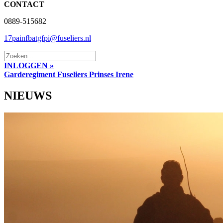
CONTACT
0889-515682
17painfbatgfpi@fuseliers.nl
INLOGGEN »
Garderegiment Fuseliers Prinses Irene
NIEUWS