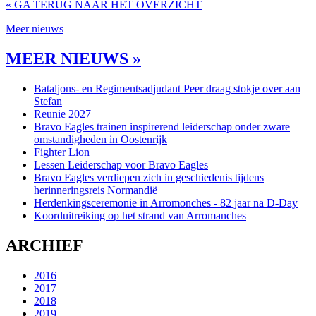
« GA TERUG NAAR HET OVERZICHT
Meer nieuws
MEER NIEUWS »
Bataljons- en Regimentsadjudant Peer draag stokje over aan
Stefan
Reunie 2027
Bravo Eagles trainen inspirerend leiderschap onder zware
omstandigheden in Oostenrijk
Fighter Lion
Lessen Leiderschap voor Bravo Eagles
Bravo Eagles verdiepen zich in geschiedenis tijdens
herinneringsreis Normandië
Herdenkingsceremonie in Arromonches - 82 jaar na D-Day
Koorduitreiking op het strand van Arromanches
ARCHIEF
2016
2017
2018
2019