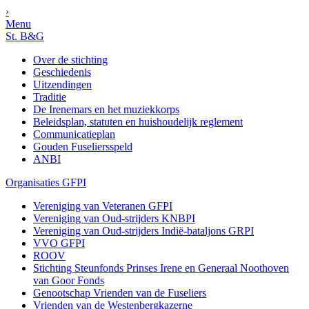
›
Menu
St. B&G
Over de stichting
Geschiedenis
Uitzendingen
Traditie
De Irenemars en het muziekkorps
Beleidsplan, statuten en huishoudelijk reglement
Communicatieplan
Gouden Fuseliersspeld
ANBI
Organisaties GFPI
Vereniging van Veteranen GFPI
Vereniging van Oud-strijders KNBPI
Vereniging van Oud-strijders Indië-bataljons GRPI
VVO GFPI
ROOV
Stichting Steunfonds Prinses Irene en Generaal Noothoven
van Goor Fonds
Genootschap Vrienden van de Fuseliers
Vrienden van de Westenbergkazerne