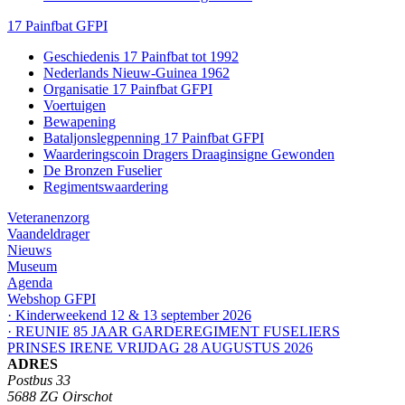
17 Painfbat GFPI
Geschiedenis 17 Painfbat tot 1992
Nederlands Nieuw-Guinea 1962
Organisatie 17 Painfbat GFPI
Voertuigen
Bewapening
Bataljonslegpenning 17 Painfbat GFPI
Waarderingscoin Dragers Draaginsigne Gewonden
De Bronzen Fuselier
Regimentswaardering
Veteranenzorg
Vaandeldrager
Nieuws
Museum
Agenda
Webshop GFPI
· Kinderweekend 12 & 13 september 2026
· REUNIE 85 JAAR GARDEREGIMENT FUSELIERS
PRINSES IRENE VRIJDAG 28 AUGUSTUS 2026
ADRES
Postbus 33
5688 ZG Oirschot