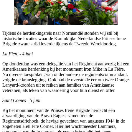
Tijdens de herdenkingsreis naar Normandië stonden wij stil bij
historische locaties waar de Koninklijke Nederlandse Prinses Irene
Brigade zware strijd leverde tijdens de Tweede Wereldoorlog.
La Fiere - 4 juni
Op donderdag was een delegatie van het Regiment aanwezig bij een
Amerikaanse herdenking bij het monument Iron Mike in La Fière.
Na diverse toespraken, van onder andere de regimentscommandant,
volgde de kranslegging. Ook had de overste de eer om twee Orange
Lanyard-koorden uit te reiken aan families van Amerikaanse
veteranen, als teken van waardering voor hun dienst en offer.
Saint Comes - 5 juni
Bij het monument van de Prinses Irene Brigade herdacht een
afvaardiging van de Bravo Eagles, samen met de
Regimentsdriehoek, de hevige gevechten van augustus 1944 in de
zogeheten Hell Fire Corner. Hier liet wachtmeester Lammers,
componist van de Irenemars, als eerste brigadelid het leven.