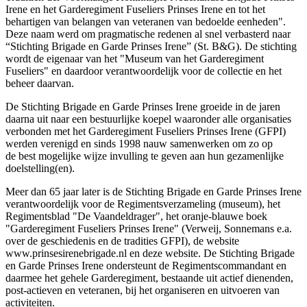
Irene en het Garderegiment Fuseliers Prinses Irene en tot het
behartigen van belangen van veteranen van bedoelde eenheden".
Deze naam werd om pragmatische redenen al snel verbasterd naar
“Stichting Brigade en Garde Prinses Irene” (St. B&G). De stichting
wordt de eigenaar van het "Museum van het Garderegiment
Fuseliers" en daardoor verantwoordelijk voor de collectie en het
beheer daarvan.
De Stichting Brigade en Garde Prinses Irene groeide in de jaren
daarna uit naar een bestuurlijke koepel waaronder alle organisaties
verbonden met het Garderegiment Fuseliers Prinses Irene (GFPI)
werden verenigd en sinds 1998 nauw samenwerken om zo op
de best mogelijke wijze invulling te geven aan hun gezamenlijke
doelstelling(en).
Meer dan 65 jaar later is de Stichting Brigade en Garde Prinses Irene
verantwoordelijk voor de Regimentsverzameling (museum), het
Regimentsblad "De Vaandeldrager", het oranje-blauwe boek
"Garderegiment Fuseliers Prinses Irene" (Verweij, Sonnemans e.a.
over de geschiedenis en de tradities GFPI), de website
www.prinsesirenebrigade.nl en deze website. De Stichting Brigade
en Garde Prinses Irene ondersteunt de Regimentscommandant en
daarmee het gehele Garderegiment, bestaande uit actief dienenden,
post-actieven en veteranen, bij het organiseren en uitvoeren van
activiteiten.