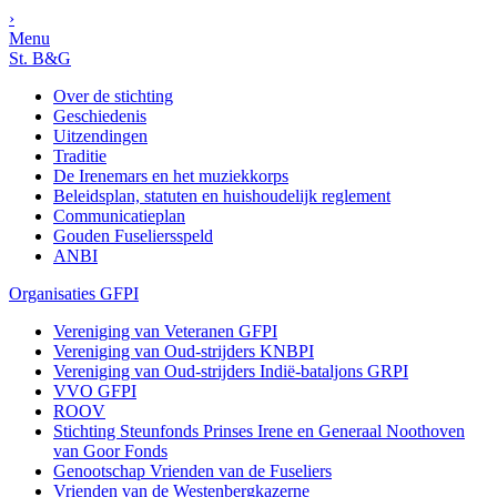
›
Menu
St. B&G
Over de stichting
Geschiedenis
Uitzendingen
Traditie
De Irenemars en het muziekkorps
Beleidsplan, statuten en huishoudelijk reglement
Communicatieplan
Gouden Fuseliersspeld
ANBI
Organisaties GFPI
Vereniging van Veteranen GFPI
Vereniging van Oud-strijders KNBPI
Vereniging van Oud-strijders Indië-bataljons GRPI
VVO GFPI
ROOV
Stichting Steunfonds Prinses Irene en Generaal Noothoven
van Goor Fonds
Genootschap Vrienden van de Fuseliers
Vrienden van de Westenbergkazerne