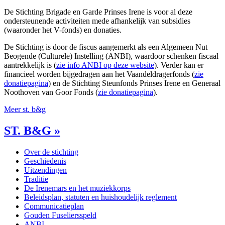
De Stichting Brigade en Garde Prinses Irene is voor al deze
ondersteunende activiteiten mede afhankelijk van subsidies
(waaronder het V-fonds) en donaties.
De Stichting is door de fiscus aangemerkt als een Algemeen Nut
Beogende (Culturele) Instelling (ANBI), waardoor schenken fiscaal
aantrekkelijk is (
zie info ANBI op deze website
). Verder kan er
financieel worden bijgedragen aan het Vaandeldragerfonds (
zie
donatiepagina
) en de Stichting Steunfonds Prinses Irene en Generaal
Noothoven van Goor Fonds (
zie donatiepagina
).
Meer st. b&g
ST. B&G »
Over de stichting
Geschiedenis
Uitzendingen
Traditie
De Irenemars en het muziekkorps
Beleidsplan, statuten en huishoudelijk reglement
Communicatieplan
Gouden Fuseliersspeld
ANBI