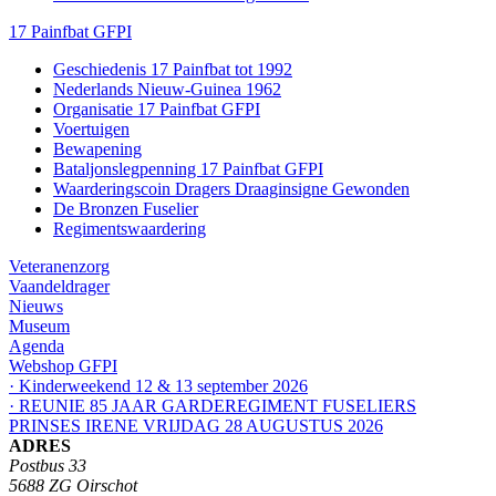
17 Painfbat GFPI
Geschiedenis 17 Painfbat tot 1992
Nederlands Nieuw-Guinea 1962
Organisatie 17 Painfbat GFPI
Voertuigen
Bewapening
Bataljonslegpenning 17 Painfbat GFPI
Waarderingscoin Dragers Draaginsigne Gewonden
De Bronzen Fuselier
Regimentswaardering
Veteranenzorg
Vaandeldrager
Nieuws
Museum
Agenda
Webshop GFPI
· Kinderweekend 12 & 13 september 2026
· REUNIE 85 JAAR GARDEREGIMENT FUSELIERS
PRINSES IRENE VRIJDAG 28 AUGUSTUS 2026
ADRES
Postbus 33
5688 ZG Oirschot