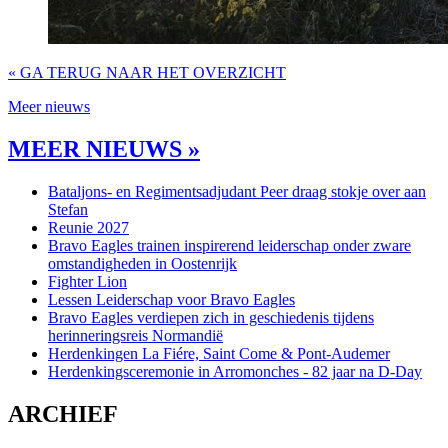
« GA TERUG NAAR HET OVERZICHT
Meer nieuws
MEER NIEUWS »
Bataljons- en Regimentsadjudant Peer draag stokje over aan
Stefan
Reunie 2027
Bravo Eagles trainen inspirerend leiderschap onder zware
omstandigheden in Oostenrijk
Fighter Lion
Lessen Leiderschap voor Bravo Eagles
Bravo Eagles verdiepen zich in geschiedenis tijdens
herinneringsreis Normandië
Herdenkingen La Fiére, Saint Come & Pont-Audemer
Herdenkingsceremonie in Arromonches - 82 jaar na D-Day
ARCHIEF