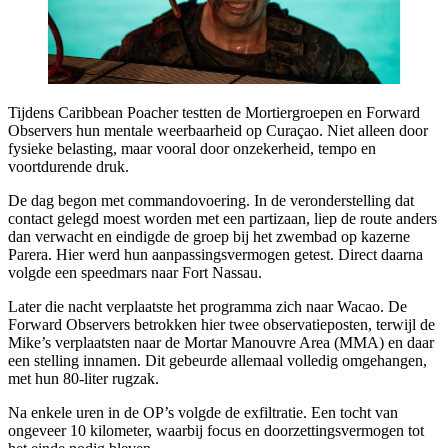
Tijdens Caribbean Poacher testten de Mortiergroepen en Forward
Observers hun mentale weerbaarheid op Curaçao. Niet alleen door
fysieke belasting, maar vooral door onzekerheid, tempo en
voortdurende druk.
De dag begon met commandovoering. In de veronderstelling dat
contact gelegd moest worden met een partizaan, liep de route anders
dan verwacht en eindigde de groep bij het zwembad op kazerne
Parera. Hier werd hun aanpassingsvermogen getest. Direct daarna
volgde een speedmars naar Fort Nassau.
Later die nacht verplaatste het programma zich naar Wacao. De
Forward Observers betrokken hier twee observatieposten, terwijl de
Mike’s verplaatsten naar de Mortar Manouvre Area (MMA) en daar
een stelling innamen. Dit gebeurde allemaal volledig omgehangen,
met hun 80-liter rugzak.
Na enkele uren in de OP’s volgde de exfiltratie. Een tocht van
ongeveer 10 kilometer, waarbij focus en doorzettingsvermogen tot