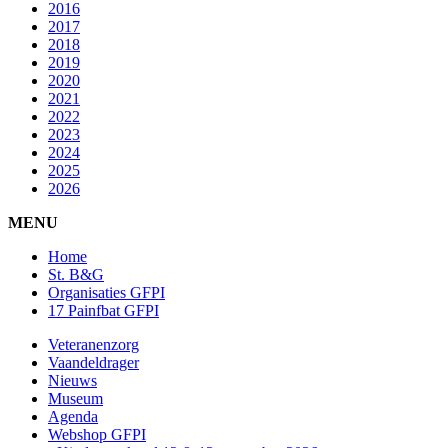
2016
2017
2018
2019
2020
2021
2022
2023
2024
2025
2026
MENU
Home
St. B&G
Organisaties GFPI
17 Painfbat GFPI
Veteranenzorg
Vaandeldrager
Nieuws
Museum
Agenda
Webshop GFPI