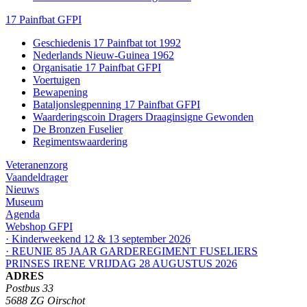
17 Painfbat GFPI
Geschiedenis 17 Painfbat tot 1992
Nederlands Nieuw-Guinea 1962
Organisatie 17 Painfbat GFPI
Voertuigen
Bewapening
Bataljonslegpenning 17 Painfbat GFPI
Waarderingscoin Dragers Draaginsigne Gewonden
De Bronzen Fuselier
Regimentswaardering
Veteranenzorg
Vaandeldrager
Nieuws
Museum
Agenda
Webshop GFPI
· Kinderweekend 12 & 13 september 2026
· REUNIE 85 JAAR GARDEREGIMENT FUSELIERS
PRINSES IRENE VRIJDAG 28 AUGUSTUS 2026
ADRES
Postbus 33
5688 ZG Oirschot