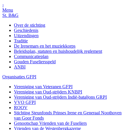
›
Menu
St. B&G
Over de stichting
Geschiedenis
Uitzendingen
Traditie
De Irenemars en het muziekkorps
Beleidsplan, statuten en huishoudelijk reglement
Communicatieplan
Gouden Fuseliersspeld
ANBI
Organisaties GFPI
Vereniging van Veteranen GFPI
Vereniging van Oud-strijders KNBPI
Vereniging van Oud-strijders Indië-bataljons GRPI
VVO GFPI
ROOV
Stichting Steunfonds Prinses Irene en Generaal Noothoven
van Goor Fonds
Genootschap Vrienden van de Fuseliers
Vrienden van de Westenbergkazerne