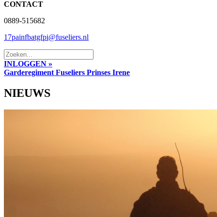
CONTACT
0889-515682
17painfbatgfpi@fuseliers.nl
INLOGGEN »
Garderegiment Fuseliers Prinses Irene
NIEUWS