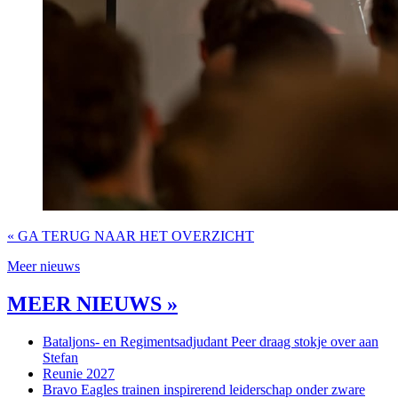
« GA TERUG NAAR HET OVERZICHT
Meer nieuws
MEER NIEUWS »
Bataljons- en Regimentsadjudant Peer draag stokje over aan
Stefan
Reunie 2027
Bravo Eagles trainen inspirerend leiderschap onder zware