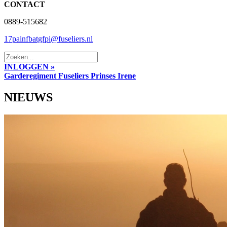
CONTACT
0889-515682
17painfbatgfpi@fuseliers.nl
INLOGGEN »
Garderegiment Fuseliers Prinses Irene
NIEUWS