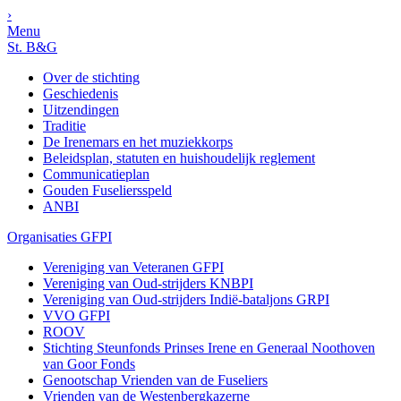
›
Menu
St. B&G
Over de stichting
Geschiedenis
Uitzendingen
Traditie
De Irenemars en het muziekkorps
Beleidsplan, statuten en huishoudelijk reglement
Communicatieplan
Gouden Fuseliersspeld
ANBI
Organisaties GFPI
Vereniging van Veteranen GFPI
Vereniging van Oud-strijders KNBPI
Vereniging van Oud-strijders Indië-bataljons GRPI
VVO GFPI
ROOV
Stichting Steunfonds Prinses Irene en Generaal Noothoven
van Goor Fonds
Genootschap Vrienden van de Fuseliers
Vrienden van de Westenbergkazerne