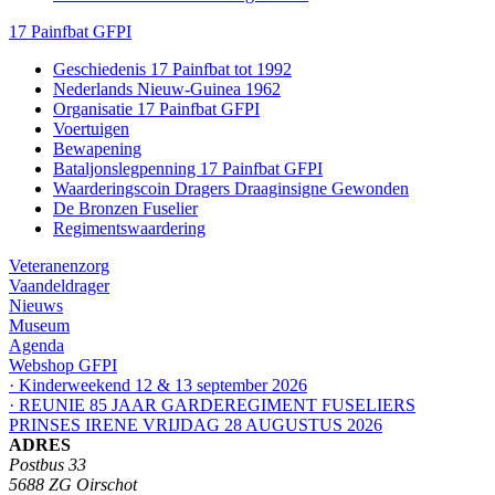
17 Painfbat GFPI
Geschiedenis 17 Painfbat tot 1992
Nederlands Nieuw-Guinea 1962
Organisatie 17 Painfbat GFPI
Voertuigen
Bewapening
Bataljonslegpenning 17 Painfbat GFPI
Waarderingscoin Dragers Draaginsigne Gewonden
De Bronzen Fuselier
Regimentswaardering
Veteranenzorg
Vaandeldrager
Nieuws
Museum
Agenda
Webshop GFPI
· Kinderweekend 12 & 13 september 2026
· REUNIE 85 JAAR GARDEREGIMENT FUSELIERS
PRINSES IRENE VRIJDAG 28 AUGUSTUS 2026
ADRES
Postbus 33
5688 ZG Oirschot