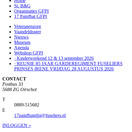
Home
St. B&G
Organisaties GFPI
17 Painfbat GFPI
Veteranenzorg
Vaandeldrager
Nieuws
Museum
Agenda
Webshop GFPI
· Kinderweekend 12 & 13 september 2026
· REUNIE 85 JAAR GARDEREGIMENT FUSELIERS
PRINSES IRENE VRIJDAG 28 AUGUSTUS 2026
CONTACT
Postbus 33
5688 ZG Oirschot
T
0889-515682
E
17painfbatgfpi@fuseliers.nl
INLOGGEN »