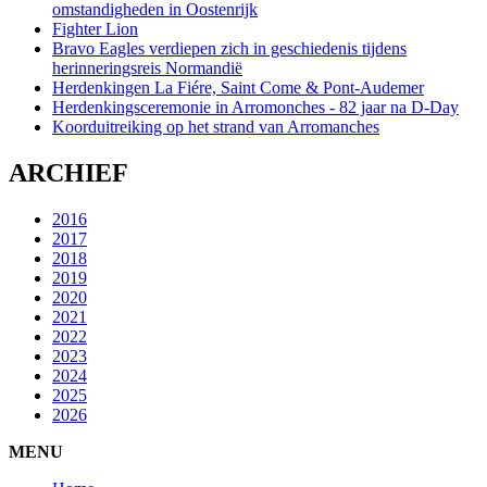
omstandigheden in Oostenrijk
Fighter Lion
Bravo Eagles verdiepen zich in geschiedenis tijdens
herinneringsreis Normandië
Herdenkingen La Fiére, Saint Come & Pont-Audemer
Herdenkingsceremonie in Arromonches - 82 jaar na D-Day
Koorduitreiking op het strand van Arromanches
ARCHIEF
2016
2017
2018
2019
2020
2021
2022
2023
2024
2025
2026
MENU