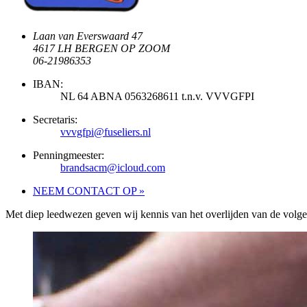
Laan van Everswaard 47
4617 LH BERGEN OP ZOOM
06-21986353
IBAN:
NL 64 ABNA 0563268611 t.n.v. VVVGFPI
Secretaris:
vvvgfpi@fuseliers.nl
Penningmeester:
brandsacm@icloud.com
NEEM CONTACT OP »
Met diep leedwezen geven wij kennis van het overlijden van de volge