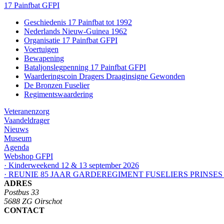
17 Painfbat GFPI
Geschiedenis 17 Painfbat tot 1992
Nederlands Nieuw-Guinea 1962
Organisatie 17 Painfbat GFPI
Voertuigen
Bewapening
Bataljonslegpenning 17 Painfbat GFPI
Waarderingscoin Dragers Draaginsigne Gewonden
De Bronzen Fuselier
Regimentswaardering
Veteranenzorg
Vaandeldrager
Nieuws
Museum
Agenda
Webshop GFPI
· Kinderweekend 12 & 13 september 2026
· REUNIE 85 JAAR GARDEREGIMENT FUSELIERS PRINSES
ADRES
Postbus 33
5688 ZG Oirschot
CONTACT