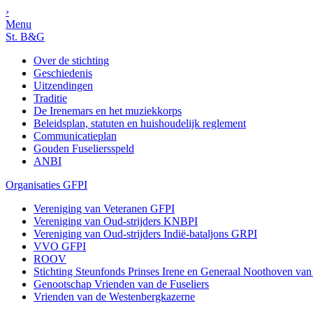
›
Menu
St. B&G
Over de stichting
Geschiedenis
Uitzendingen
Traditie
De Irenemars en het muziekkorps
Beleidsplan, statuten en huishoudelijk reglement
Communicatieplan
Gouden Fuseliersspeld
ANBI
Organisaties GFPI
Vereniging van Veteranen GFPI
Vereniging van Oud-strijders KNBPI
Vereniging van Oud-strijders Indië-bataljons GRPI
VVO GFPI
ROOV
Stichting Steunfonds Prinses Irene en Generaal Noothoven va
Genootschap Vrienden van de Fuseliers
Vrienden van de Westenbergkazerne