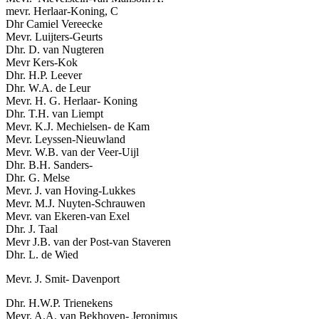
mevr. Herlaar-Koning, C
Dhr Camiel Vereecke
Mevr. Luijters-Geurts
Dhr. D. van Nugteren
Mevr Kers-Kok
Dhr. H.P. Leever
Dhr. W.A. de Leur
Mevr. H. G. Herlaar- Koning
Dhr. T.H. van Liempt
Mevr. K.J. Mechielsen- de Kam
Mevr. Leyssen-Nieuwland
Mevr. W.B. van der Veer-Uijl
Dhr. B.H. Sanders-
Dhr. G. Melse
Mevr. J. van Hoving-Lukkes
Mevr. M.J. Nuyten-Schrauwen
Mevr. van Ekeren-van Exel
Dhr. J. Taal
Mevr J.B. van der Post-van Staveren
Dhr. L. de Wied
Mevr. J. Smit- Davenport
Dhr. H.W.P. Trienekens
Mevr. A.A. van Bekhoven- Jeronimus