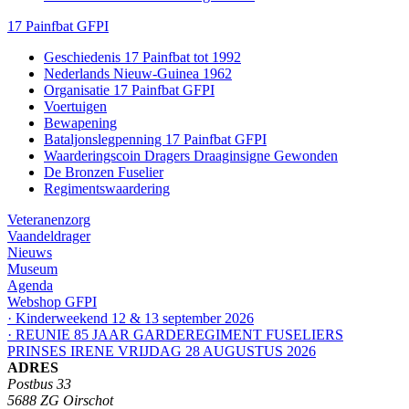
17 Painfbat GFPI
Geschiedenis 17 Painfbat tot 1992
Nederlands Nieuw-Guinea 1962
Organisatie 17 Painfbat GFPI
Voertuigen
Bewapening
Bataljonslegpenning 17 Painfbat GFPI
Waarderingscoin Dragers Draaginsigne Gewonden
De Bronzen Fuselier
Regimentswaardering
Veteranenzorg
Vaandeldrager
Nieuws
Museum
Agenda
Webshop GFPI
· Kinderweekend 12 & 13 september 2026
· REUNIE 85 JAAR GARDEREGIMENT FUSELIERS
PRINSES IRENE VRIJDAG 28 AUGUSTUS 2026
ADRES
Postbus 33
5688 ZG Oirschot