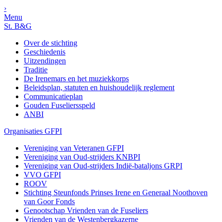
›
Menu
St. B&G
Over de stichting
Geschiedenis
Uitzendingen
Traditie
De Irenemars en het muziekkorps
Beleidsplan, statuten en huishoudelijk reglement
Communicatieplan
Gouden Fuseliersspeld
ANBI
Organisaties GFPI
Vereniging van Veteranen GFPI
Vereniging van Oud-strijders KNBPI
Vereniging van Oud-strijders Indië-bataljons GRPI
VVO GFPI
ROOV
Stichting Steunfonds Prinses Irene en Generaal Noothoven
van Goor Fonds
Genootschap Vrienden van de Fuseliers
Vrienden van de Westenbergkazerne