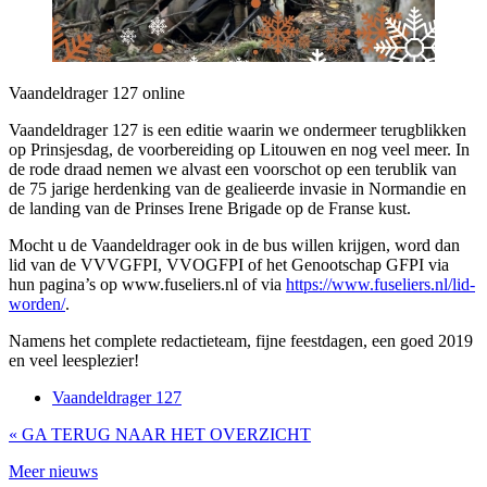
Vaandeldrager 127 online
Vaandeldrager 127 is een editie waarin we ondermeer terugblikken
op Prinsjesdag, de voorbereiding op Litouwen en nog veel meer. In
de rode draad nemen we alvast een voorschot op een terublik van
de 75 jarige herdenking van de gealieerde invasie in Normandie en
de landing van de Prinses Irene Brigade op de Franse kust.
Mocht u de Vaandeldrager ook in de bus willen krijgen, word dan
lid van de VVVGFPI, VVOGFPI of het Genootschap GFPI via
hun pagina’s op www.fuseliers.nl of via
https://www.fuseliers.nl/lid-
worden/
.
Namens het complete redactieteam, fijne feestdagen, een goed 2019
en veel leesplezier!
Vaandeldrager 127
« GA TERUG NAAR HET OVERZICHT
Meer nieuws