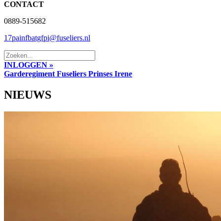
CONTACT
0889-515682
17painfbatgfpi@fuseliers.nl
INLOGGEN »
Garderegiment Fuseliers Prinses Irene
NIEUWS