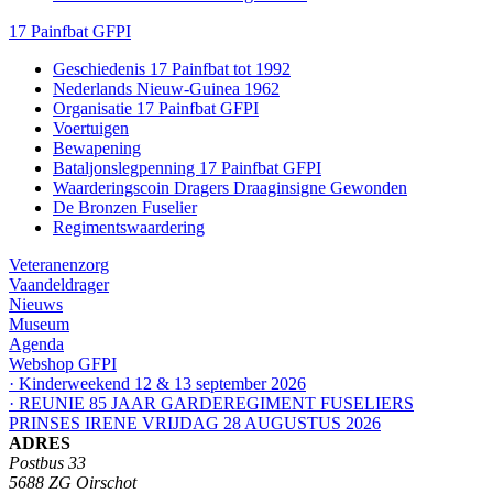
17 Painfbat GFPI
Geschiedenis 17 Painfbat tot 1992
Nederlands Nieuw-Guinea 1962
Organisatie 17 Painfbat GFPI
Voertuigen
Bewapening
Bataljonslegpenning 17 Painfbat GFPI
Waarderingscoin Dragers Draaginsigne Gewonden
De Bronzen Fuselier
Regimentswaardering
Veteranenzorg
Vaandeldrager
Nieuws
Museum
Agenda
Webshop GFPI
· Kinderweekend 12 & 13 september 2026
· REUNIE 85 JAAR GARDEREGIMENT FUSELIERS
PRINSES IRENE VRIJDAG 28 AUGUSTUS 2026
ADRES
Postbus 33
5688 ZG Oirschot