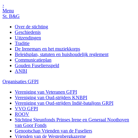
›
Menu
St. B&G
Over de stichting
Geschiedenis
Uitzendingen
Traditie
De Irenemars en het muziekkorps
Beleidsplan, statuten en huishoudelijk reglement
Communicatieplan
Gouden Fuseliersspeld
ANBI
Organisaties GFPI
Vereniging van Veteranen GFPI
Vereniging van Oud-strijders KNBPI
Vereniging van Oud-strijders Indië-bataljons GRPI
VVO GFPI
ROOV
Stichting Steunfonds Prinses Irene en Generaal Noothoven
van Goor Fonds
Genootschap Vrienden van de Fuseliers
Vrienden van de Westenbergkazerne