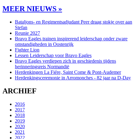
MEER NIEUWS »
Bataljons- en Regimentsadjudant Peer draag stokje over aan
Stefan
Reunie 2027
Bravo Eagles trainen inspirerend leiderschap onder zware
omstandigheden in Oostenrijk
Fighter Lion
Lessen Leiderschap voor Bravo Eagles
Bravo Eagles verdiepen zich in geschiedenis tijdens
herinneringsreis Normandië
Herdenkingen La Fiére, Saint Come & Pont-Audemer
Herdenkingsceremonie in Arromonches - 82 jaar na D-Day
ARCHIEF
2016
2017
2018
2019
2020
2021
2022