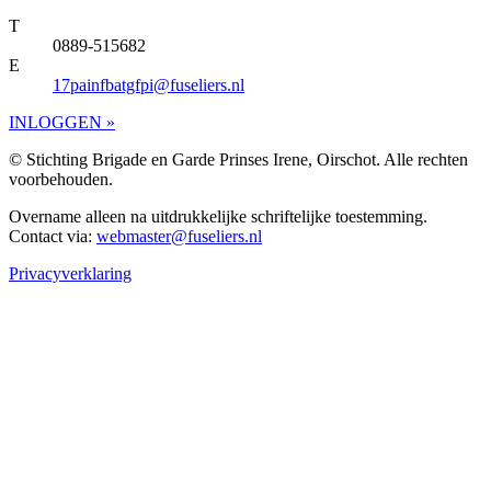
T
0889-515682
E
17painfbatgfpi@fuseliers.nl
INLOGGEN »
© Stichting Brigade en Garde Prinses Irene, Oirschot. Alle rechten
voorbehouden.
Overname alleen na uitdrukkelijke schriftelijke toestemming.
Contact via:
webmaster@fuseliers.nl
Privacyverklaring