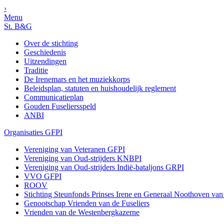
›
Menu
St. B&G
Over de stichting
Geschiedenis
Uitzendingen
Traditie
De Irenemars en het muziekkorps
Beleidsplan, statuten en huishoudelijk reglement
Communicatieplan
Gouden Fuseliersspeld
ANBI
Organisaties GFPI
Vereniging van Veteranen GFPI
Vereniging van Oud-strijders KNBPI
Vereniging van Oud-strijders Indië-bataljons GRPI
VVO GFPI
ROOV
Stichting Steunfonds Prinses Irene en Generaal Noothoven va
Genootschap Vrienden van de Fuseliers
Vrienden van de Westenbergkazerne