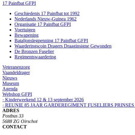
17 Painfbat GFPI
Geschiedenis 17 Painfbat tot 1992
Nederlands Nieuw-Guinea 1962
Organisatie 17 Painfbat GFPI
Voertuigen
Bewapening
Bataljonslegpenning 17 Painfbat GFPI
Waarderingscoin Dragers Draaginsigne Gewonden
De Bronzen Fuselier
Regimentswaardering
Veteranenzorg
Vaandeldrager
Nieuws
Museum
Agenda
Webshop GFPI
· Kinderweekend 12 & 13 september 2026
· REUNIE 85 JAAR GARDEREGIMENT FUSELIERS PRINSES
ADRES
Postbus 33
5688 ZG Oirschot
CONTACT