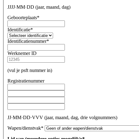
JJJJ·MM·DD (jaar, maand, dag)
Geboorteplaats*
Identificatie*
Identificatienummer*
Werknemer ID
(vul je psft nummer in)
Registratienummer
JJ·MM·DD·VVV (jaar, maand, dag, drie volgnummers)
Wapen/dienstvak*
Lid van (meerdere opties mogelijk):*