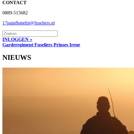
CONTACT
0889-515682
17painfbatgfpi@fuseliers.nl
INLOGGEN »
Garderegiment Fuseliers Prinses Irene
NIEUWS