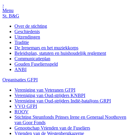
›
Menu
St. B&G
Over de stichting
Geschiedenis
Uitzendingen
Traditie
De Irenemars en het muziekkorps
Beleidsplan, statuten en huishoudelijk reglement
Communicatieplan
Gouden Fuseliersspeld
ANBI
Organisaties GFPI
Vereniging van Veteranen GFPI
Vereniging van Oud-strijders KNBPI
Vereniging van Oud-strijders Indië-bataljons GRPI
VVO GFPI
ROOV
Stichting Steunfonds Prinses Irene en Generaal Noothoven
van Goor Fonds
Genootschap Vrienden van de Fuseliers
Vrienden van de Westenbergkazerne