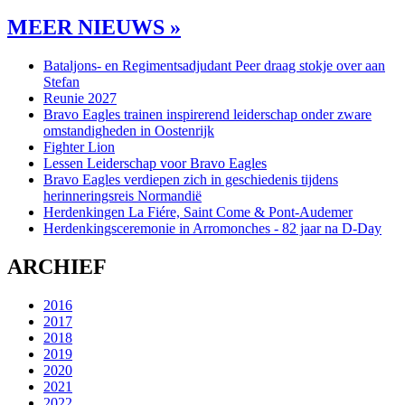
MEER NIEUWS »
Bataljons- en Regimentsadjudant Peer draag stokje over aan
Stefan
Reunie 2027
Bravo Eagles trainen inspirerend leiderschap onder zware
omstandigheden in Oostenrijk
Fighter Lion
Lessen Leiderschap voor Bravo Eagles
Bravo Eagles verdiepen zich in geschiedenis tijdens
herinneringsreis Normandië
Herdenkingen La Fiére, Saint Come & Pont-Audemer
Herdenkingsceremonie in Arromonches - 82 jaar na D-Day
ARCHIEF
2016
2017
2018
2019
2020
2021
2022