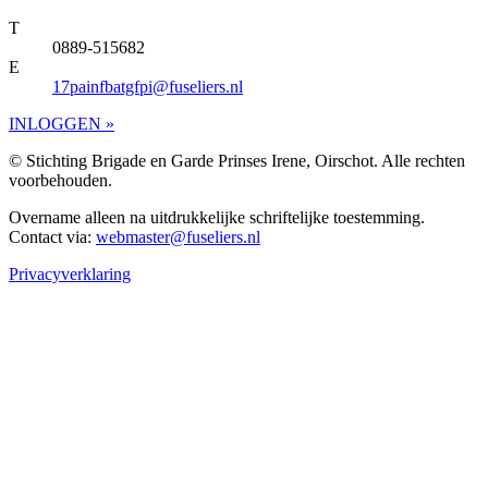
T
0889-515682
E
17painfbatgfpi@fuseliers.nl
INLOGGEN »
© Stichting Brigade en Garde Prinses Irene, Oirschot. Alle rechten
voorbehouden.
Overname alleen na uitdrukkelijke schriftelijke toestemming.
Contact via:
webmaster@fuseliers.nl
Privacyverklaring