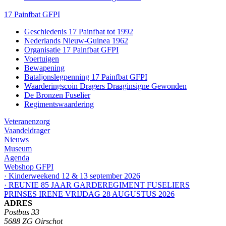
17 Painfbat GFPI
Geschiedenis 17 Painfbat tot 1992
Nederlands Nieuw-Guinea 1962
Organisatie 17 Painfbat GFPI
Voertuigen
Bewapening
Bataljonslegpenning 17 Painfbat GFPI
Waarderingscoin Dragers Draaginsigne Gewonden
De Bronzen Fuselier
Regimentswaardering
Veteranenzorg
Vaandeldrager
Nieuws
Museum
Agenda
Webshop GFPI
· Kinderweekend 12 & 13 september 2026
· REUNIE 85 JAAR GARDEREGIMENT FUSELIERS
PRINSES IRENE VRIJDAG 28 AUGUSTUS 2026
ADRES
Postbus 33
5688 ZG Oirschot