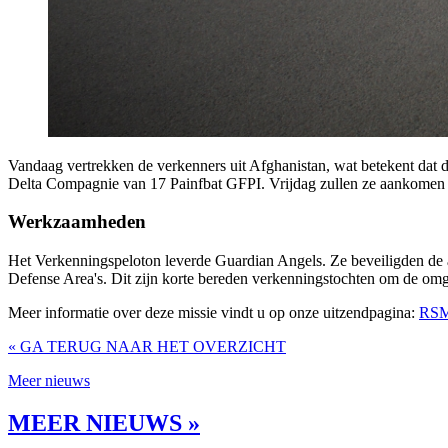
Vandaag vertrekken de verkenners uit Afghanistan, wat betekent dat d
Delta Compagnie van 17 Painfbat GFPI. Vrijdag zullen ze aankomen 
Werkzaamheden
Het Verkenningspeloton leverde Guardian Angels. Ze beveiligden de a
Defense Area's. Dit zijn korte bereden verkenningstochten om de omg
Meer informatie over deze missie vindt u op onze uitzendpagina:
RSM
« GA TERUG NAAR HET OVERZICHT
Meer nieuws
MEER NIEUWS »