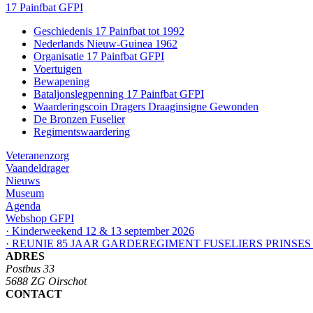
17 Painfbat GFPI
Geschiedenis 17 Painfbat tot 1992
Nederlands Nieuw-Guinea 1962
Organisatie 17 Painfbat GFPI
Voertuigen
Bewapening
Bataljonslegpenning 17 Painfbat GFPI
Waarderingscoin Dragers Draaginsigne Gewonden
De Bronzen Fuselier
Regimentswaardering
Veteranenzorg
Vaandeldrager
Nieuws
Museum
Agenda
Webshop GFPI
· Kinderweekend 12 & 13 september 2026
· REUNIE 85 JAAR GARDEREGIMENT FUSELIERS PRINSES
ADRES
Postbus 33
5688 ZG Oirschot
CONTACT