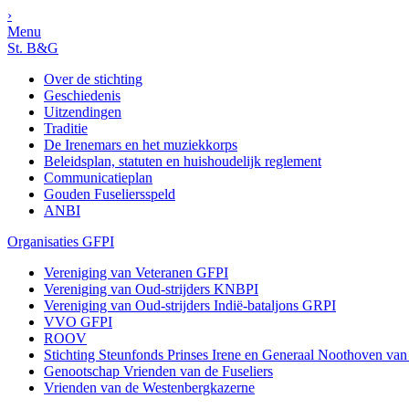
›
Menu
St. B&G
Over de stichting
Geschiedenis
Uitzendingen
Traditie
De Irenemars en het muziekkorps
Beleidsplan, statuten en huishoudelijk reglement
Communicatieplan
Gouden Fuseliersspeld
ANBI
Organisaties GFPI
Vereniging van Veteranen GFPI
Vereniging van Oud-strijders KNBPI
Vereniging van Oud-strijders Indië-bataljons GRPI
VVO GFPI
ROOV
Stichting Steunfonds Prinses Irene en Generaal Noothoven va
Genootschap Vrienden van de Fuseliers
Vrienden van de Westenbergkazerne