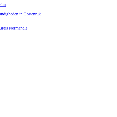
efan
andigheden in Oostenrijk
ngsreis Normandië