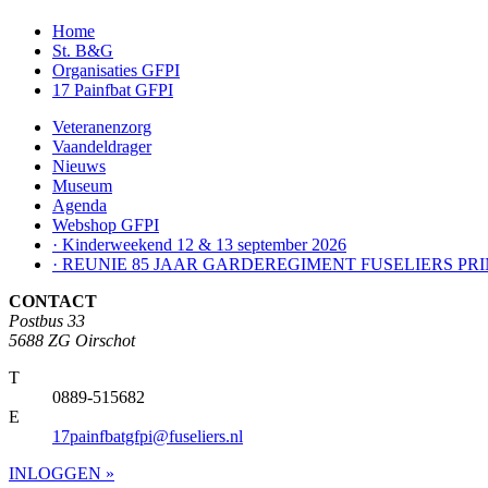
Home
St. B&G
Organisaties GFPI
17 Painfbat GFPI
Veteranenzorg
Vaandeldrager
Nieuws
Museum
Agenda
Webshop GFPI
· Kinderweekend 12 & 13 september 2026
· REUNIE 85 JAAR GARDEREGIMENT FUSELIERS PRI
CONTACT
Postbus 33
5688 ZG Oirschot
T
0889-515682
E
17painfbatgfpi@fuseliers.nl
INLOGGEN »