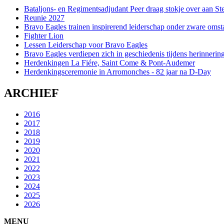
Bataljons- en Regimentsadjudant Peer draag stokje over aan St
Reunie 2027
Bravo Eagles trainen inspirerend leiderschap onder zware omst
Fighter Lion
Lessen Leiderschap voor Bravo Eagles
Bravo Eagles verdiepen zich in geschiedenis tijdens herinneri
Herdenkingen La Fiére, Saint Come & Pont-Audemer
Herdenkingsceremonie in Arromonches - 82 jaar na D-Day
ARCHIEF
2016
2017
2018
2019
2020
2021
2022
2023
2024
2025
2026
MENU