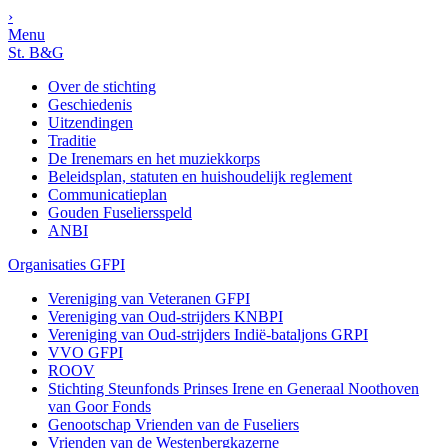
›
Menu
St. B&G
Over de stichting
Geschiedenis
Uitzendingen
Traditie
De Irenemars en het muziekkorps
Beleidsplan, statuten en huishoudelijk reglement
Communicatieplan
Gouden Fuseliersspeld
ANBI
Organisaties GFPI
Vereniging van Veteranen GFPI
Vereniging van Oud-strijders KNBPI
Vereniging van Oud-strijders Indië-bataljons GRPI
VVO GFPI
ROOV
Stichting Steunfonds Prinses Irene en Generaal Noothoven
van Goor Fonds
Genootschap Vrienden van de Fuseliers
Vrienden van de Westenbergkazerne