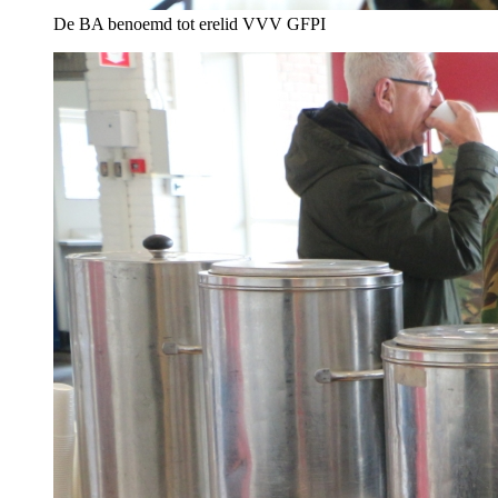
De BA benoemd tot erelid VVV GFPI