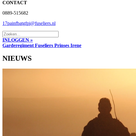
CONTACT
0889-515682
17painfbatgfpi@fuseliers.nl
INLOGGEN »
Garderegiment Fuseliers Prinses Irene
NIEUWS