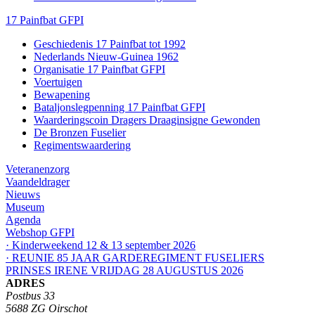
17 Painfbat GFPI
Geschiedenis 17 Painfbat tot 1992
Nederlands Nieuw-Guinea 1962
Organisatie 17 Painfbat GFPI
Voertuigen
Bewapening
Bataljonslegpenning 17 Painfbat GFPI
Waarderingscoin Dragers Draaginsigne Gewonden
De Bronzen Fuselier
Regimentswaardering
Veteranenzorg
Vaandeldrager
Nieuws
Museum
Agenda
Webshop GFPI
· Kinderweekend 12 & 13 september 2026
· REUNIE 85 JAAR GARDEREGIMENT FUSELIERS
PRINSES IRENE VRIJDAG 28 AUGUSTUS 2026
ADRES
Postbus 33
5688 ZG Oirschot