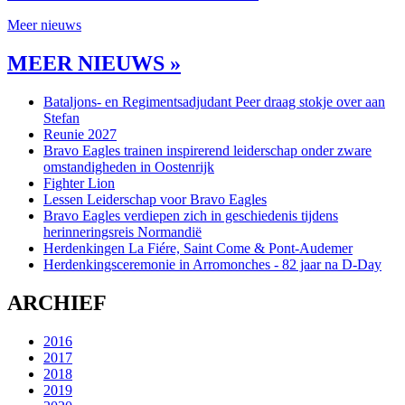
Meer nieuws
MEER NIEUWS »
Bataljons- en Regimentsadjudant Peer draag stokje over aan
Stefan
Reunie 2027
Bravo Eagles trainen inspirerend leiderschap onder zware
omstandigheden in Oostenrijk
Fighter Lion
Lessen Leiderschap voor Bravo Eagles
Bravo Eagles verdiepen zich in geschiedenis tijdens
herinneringsreis Normandië
Herdenkingen La Fiére, Saint Come & Pont-Audemer
Herdenkingsceremonie in Arromonches - 82 jaar na D-Day
ARCHIEF
2016
2017
2018
2019