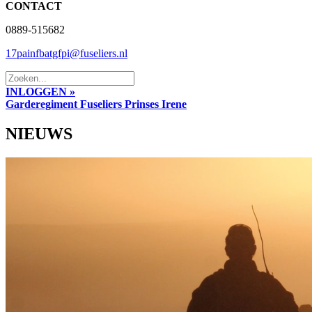
CONTACT
0889-515682
17painfbatgfpi@fuseliers.nl
INLOGGEN »
Garderegiment Fuseliers Prinses Irene
NIEUWS