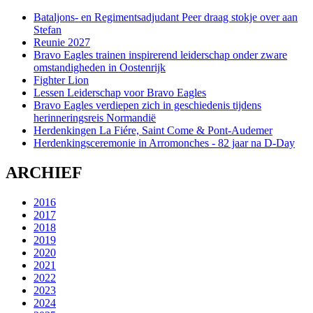
Bataljons- en Regimentsadjudant Peer draag stokje over aan
Stefan
Reunie 2027
Bravo Eagles trainen inspirerend leiderschap onder zware
omstandigheden in Oostenrijk
Fighter Lion
Lessen Leiderschap voor Bravo Eagles
Bravo Eagles verdiepen zich in geschiedenis tijdens
herinneringsreis Normandië
Herdenkingen La Fiére, Saint Come & Pont-Audemer
Herdenkingsceremonie in Arromonches - 82 jaar na D-Day
ARCHIEF
2016
2017
2018
2019
2020
2021
2022
2023
2024