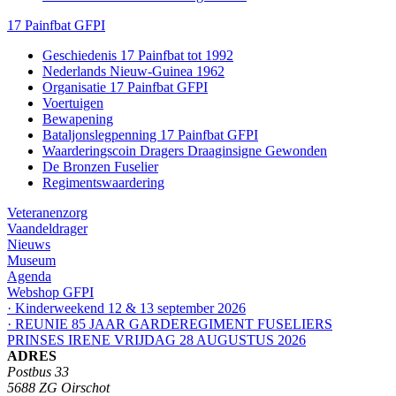
17 Painfbat GFPI
Geschiedenis 17 Painfbat tot 1992
Nederlands Nieuw-Guinea 1962
Organisatie 17 Painfbat GFPI
Voertuigen
Bewapening
Bataljonslegpenning 17 Painfbat GFPI
Waarderingscoin Dragers Draaginsigne Gewonden
De Bronzen Fuselier
Regimentswaardering
Veteranenzorg
Vaandeldrager
Nieuws
Museum
Agenda
Webshop GFPI
· Kinderweekend 12 & 13 september 2026
· REUNIE 85 JAAR GARDEREGIMENT FUSELIERS
PRINSES IRENE VRIJDAG 28 AUGUSTUS 2026
ADRES
Postbus 33
5688 ZG Oirschot