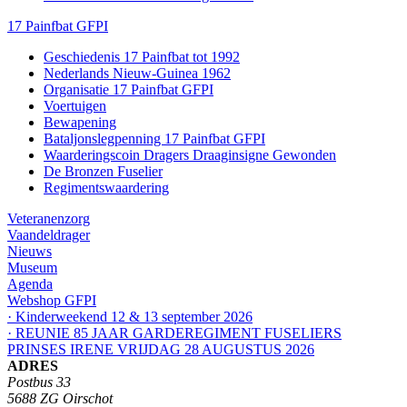
17 Painfbat GFPI
Geschiedenis 17 Painfbat tot 1992
Nederlands Nieuw-Guinea 1962
Organisatie 17 Painfbat GFPI
Voertuigen
Bewapening
Bataljonslegpenning 17 Painfbat GFPI
Waarderingscoin Dragers Draaginsigne Gewonden
De Bronzen Fuselier
Regimentswaardering
Veteranenzorg
Vaandeldrager
Nieuws
Museum
Agenda
Webshop GFPI
· Kinderweekend 12 & 13 september 2026
· REUNIE 85 JAAR GARDEREGIMENT FUSELIERS
PRINSES IRENE VRIJDAG 28 AUGUSTUS 2026
ADRES
Postbus 33
5688 ZG Oirschot