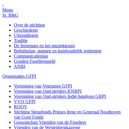
›
Menu
St. B&G
Over de stichting
Geschiedenis
Uitzendingen
Traditie
De Irenemars en het muziekkorps
Beleidsplan, statuten en huishoudelijk reglement
Communicatieplan
Gouden Fuseliersspeld
ANBI
Organisaties GFPI
Vereniging van Veteranen GFPI
Vereniging van Oud-strijders KNBPI
Vereniging van Oud-strijders Indië-bataljons GRPI
VVO GFPI
ROOV
Stichting Steunfonds Prinses Irene en Generaal Noothoven
van Goor Fonds
Genootschap Vrienden van de Fuseliers
Vrienden van de Westenbergkazerne