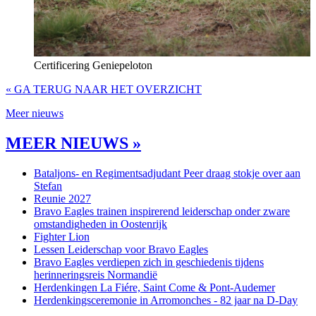
Certificering Geniepeloton
« GA TERUG NAAR HET OVERZICHT
Meer nieuws
MEER NIEUWS »
Bataljons- en Regimentsadjudant Peer draag stokje over aan
Stefan
Reunie 2027
Bravo Eagles trainen inspirerend leiderschap onder zware
omstandigheden in Oostenrijk
Fighter Lion
Lessen Leiderschap voor Bravo Eagles
Bravo Eagles verdiepen zich in geschiedenis tijdens
herinneringsreis Normandië
Herdenkingen La Fiére, Saint Come & Pont-Audemer
Herdenkingsceremonie in Arromonches - 82 jaar na D-Day