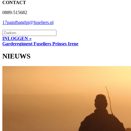
CONTACT
0889-515682
17painfbatgfpi@fuseliers.nl
INLOGGEN »
Garderegiment Fuseliers Prinses Irene
NIEUWS