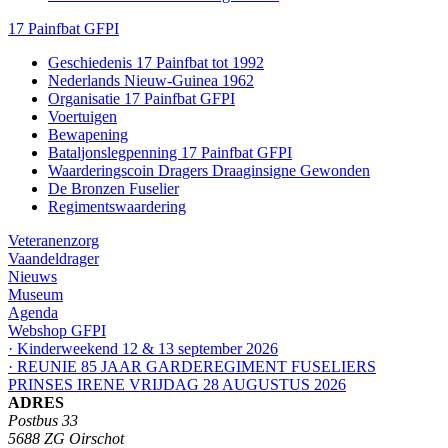
17 Painfbat GFPI
Geschiedenis 17 Painfbat tot 1992
Nederlands Nieuw-Guinea 1962
Organisatie 17 Painfbat GFPI
Voertuigen
Bewapening
Bataljonslegpenning 17 Painfbat GFPI
Waarderingscoin Dragers Draaginsigne Gewonden
De Bronzen Fuselier
Regimentswaardering
Veteranenzorg
Vaandeldrager
Nieuws
Museum
Agenda
Webshop GFPI
· Kinderweekend 12 & 13 september 2026
· REUNIE 85 JAAR GARDEREGIMENT FUSELIERS
PRINSES IRENE VRIJDAG 28 AUGUSTUS 2026
ADRES
Postbus 33
5688 ZG Oirschot