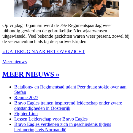
Op vrijdag 10 januari werd de 79e Regimentsjaardag weer
uitbundig gevierd en de gebruikelijke Nieuwjaarwensen
uitgewisseld. Veel bekende gezichten waren weer present, zowel bij
de veteranenlunch als bij de sportwedstrijden.
« GA TERUG NAAR HET OVERZICHT
Meer nieuws
MEER NIEUWS »
Bataljons- en Regimentsadjudant Peer draag stokje over aan
Stefan
Reunie 2027
Bravo Eagles trainen inspirerend leiderschap onder zware
omstandigheden in Oostenrijk
Fighter Lion
Lessen Leiderschap voor Bravo Eagles
Bravo Eagles verdiepen zich in geschiedenis tijdens
herinneringsreis Normandië