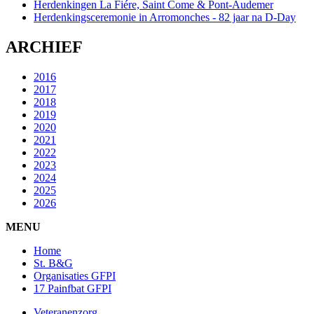
Herdenkingen La Fiére, Saint Come & Pont-Audemer
Herdenkingsceremonie in Arromonches - 82 jaar na D-Day
ARCHIEF
2016
2017
2018
2019
2020
2021
2022
2023
2024
2025
2026
MENU
Home
St. B&G
Organisaties GFPI
17 Painfbat GFPI
Veteranenzorg