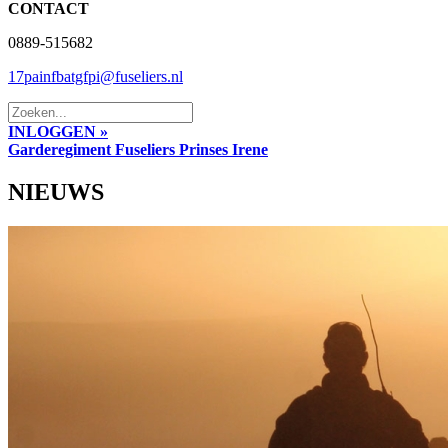
CONTACT
0889-515682
17painfbatgfpi@fuseliers.nl
INLOGGEN »
Garderegiment Fuseliers Prinses Irene
NIEUWS