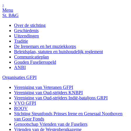
›
Menu
St. B&G
Over de stichting
Geschiedenis
Uitzendingen
Traditie
De Irenemars en het muziekkorps
Beleidsplan, statuten en huishoudelijk reglement
Communicatieplan
Gouden Fuseliersspeld
ANBI
Organisaties GFPI
Vereniging van Veteranen GFPI
Vereniging van Oud-strijders KNBPI
Vereniging van Oud-strijders Indië-bataljons GRPI
VVO GFPI
ROOV
Stichting Steunfonds Prinses Irene en Generaal Noothoven
van Goor Fonds
Genootschap Vrienden van de Fuseliers
Vrienden van de Westenbergkazerne