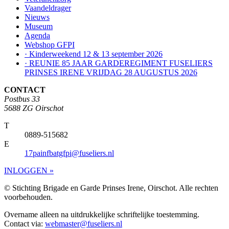
Vaandeldrager
Nieuws
Museum
Agenda
Webshop GFPI
· Kinderweekend 12 & 13 september 2026
· REUNIE 85 JAAR GARDEREGIMENT FUSELIERS
PRINSES IRENE VRIJDAG 28 AUGUSTUS 2026
CONTACT
Postbus 33
5688 ZG Oirschot
T
0889-515682
E
17painfbatgfpi@fuseliers.nl
INLOGGEN »
© Stichting Brigade en Garde Prinses Irene, Oirschot. Alle rechten
voorbehouden.
Overname alleen na uitdrukkelijke schriftelijke toestemming.
Contact via:
webmaster@fuseliers.nl