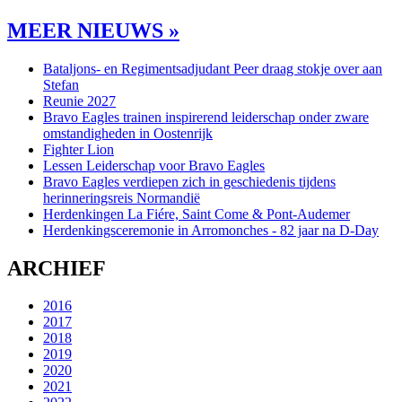
MEER NIEUWS »
Bataljons- en Regimentsadjudant Peer draag stokje over aan
Stefan
Reunie 2027
Bravo Eagles trainen inspirerend leiderschap onder zware
omstandigheden in Oostenrijk
Fighter Lion
Lessen Leiderschap voor Bravo Eagles
Bravo Eagles verdiepen zich in geschiedenis tijdens
herinneringsreis Normandië
Herdenkingen La Fiére, Saint Come & Pont-Audemer
Herdenkingsceremonie in Arromonches - 82 jaar na D-Day
ARCHIEF
2016
2017
2018
2019
2020
2021