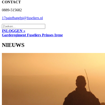
CONTACT
0889-515682
17painfbatgfpi@fuseliers.nl
INLOGGEN »
Garderegiment Fuseliers Prinses Irene
NIEUWS