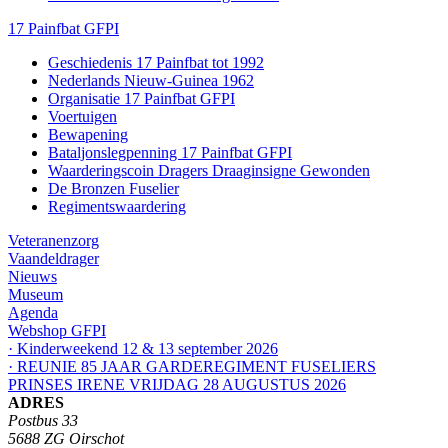
17 Painfbat GFPI
Geschiedenis 17 Painfbat tot 1992
Nederlands Nieuw-Guinea 1962
Organisatie 17 Painfbat GFPI
Voertuigen
Bewapening
Bataljonslegpenning 17 Painfbat GFPI
Waarderingscoin Dragers Draaginsigne Gewonden
De Bronzen Fuselier
Regimentswaardering
Veteranenzorg
Vaandeldrager
Nieuws
Museum
Agenda
Webshop GFPI
· Kinderweekend 12 & 13 september 2026
· REUNIE 85 JAAR GARDEREGIMENT FUSELIERS
PRINSES IRENE VRIJDAG 28 AUGUSTUS 2026
ADRES
Postbus 33
5688 ZG Oirschot