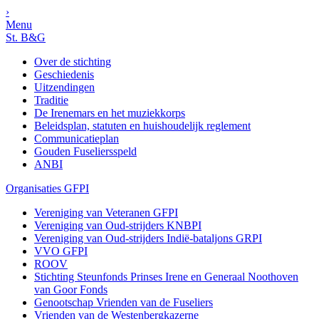
›
Menu
St. B&G
Over de stichting
Geschiedenis
Uitzendingen
Traditie
De Irenemars en het muziekkorps
Beleidsplan, statuten en huishoudelijk reglement
Communicatieplan
Gouden Fuseliersspeld
ANBI
Organisaties GFPI
Vereniging van Veteranen GFPI
Vereniging van Oud-strijders KNBPI
Vereniging van Oud-strijders Indië-bataljons GRPI
VVO GFPI
ROOV
Stichting Steunfonds Prinses Irene en Generaal Noothoven
van Goor Fonds
Genootschap Vrienden van de Fuseliers
Vrienden van de Westenbergkazerne