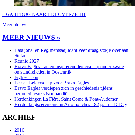
« GA TERUG NAAR HET OVERZICHT
Meer nieuws
MEER NIEUWS »
Bataljons- en Regimentsadjudant Peer draag stokje over aan
Stefan
Reunie 2027
Bravo Eagles trainen inspirerend leiderschap onder zware
omstandigheden in Oostenrijk
Fighter Lion
Lessen Leiderschap voor Bravo Eagles
Bravo Eagles verdiepen zich in geschiedenis tijdens
herinneringsreis Normandië
Herdenkingen La Fiére, Saint Come & Pont-Audemer
Herdenkingsceremonie in Arromonches - 82 jaar na D-Day
ARCHIEF
2016