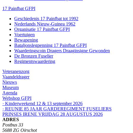
17 Painfbat GFPI
Geschiedenis 17 Painfbat tot 1992
Nederlands Nieuw-Guinea 1962
Organisatie 17 Painfbat GFPI
Voertuigen
Bewapening
Bataljonslegpenning 17 Painfbat GFPI
Waarderingscoin Dragers Draaginsigne Gewonden
De Bronzen Fuselier
Regimentswaardering
Veteranenzorg
Vaandeldrager
Nieuws
Museum
Agenda
Webshop GFPI
· Kinderweekend 12 & 13 september 2026
· REUNIE 85 JAAR GARDEREGIMENT FUSELIERS
PRINSES IRENE VRIJDAG 28 AUGUSTUS 2026
ADRES
Postbus 33
5688 ZG Oirschot