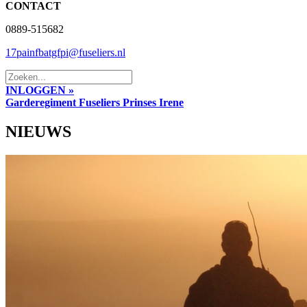
CONTACT
0889-515682
17painfbatgfpi@fuseliers.nl
INLOGGEN »
Garderegiment Fuseliers Prinses Irene
NIEUWS