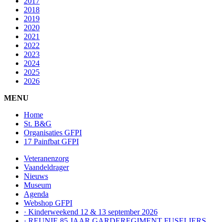
2017
2018
2019
2020
2021
2022
2023
2024
2025
2026
MENU
Home
St. B&G
Organisaties GFPI
17 Painfbat GFPI
Veteranenzorg
Vaandeldrager
Nieuws
Museum
Agenda
Webshop GFPI
· Kinderweekend 12 & 13 september 2026
· REUNIE 85 JAAR GARDEREGIMENT FUSELIERS