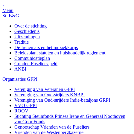
›
Menu
St. B&G
Over de stichting
Geschiedenis
Uitzendingen
Traditie
De Irenemars en het muziekkorps
Beleidsplan, statuten en huishoudelijk reglement
Communicatieplan
Gouden Fuseliersspeld
ANBI
Organisaties GFPI
Vereniging van Veteranen GFPI
Vereniging van Oud-strijders KNBPI
Vereniging van Oud-strijders Indië-bataljons GRPI
VVO GFPI
ROOV
Stichting Steunfonds Prinses Irene en Generaal Noothoven
van Goor Fonds
Genootschap Vrienden van de Fuseliers
Vrienden van de Westenbergkazerne