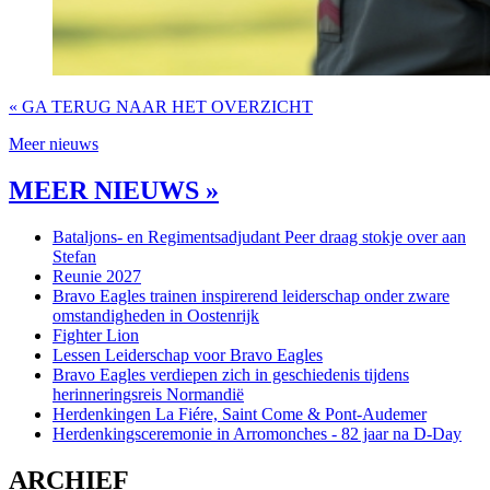
« GA TERUG NAAR HET OVERZICHT
Meer nieuws
MEER NIEUWS »
Bataljons- en Regimentsadjudant Peer draag stokje over aan
Stefan
Reunie 2027
Bravo Eagles trainen inspirerend leiderschap onder zware
omstandigheden in Oostenrijk
Fighter Lion
Lessen Leiderschap voor Bravo Eagles
Bravo Eagles verdiepen zich in geschiedenis tijdens
herinneringsreis Normandië
Herdenkingen La Fiére, Saint Come & Pont-Audemer
Herdenkingsceremonie in Arromonches - 82 jaar na D-Day
ARCHIEF