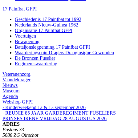
17 Painfbat GFPI
Geschiedenis 17 Painfbat tot 1992
Nederlands Nieuw-Guinea 1962
Organisatie 17 Painfbat GFPI
Voertuigen
Bewapening
Bataljonslegpenning 17 Painfbat GFPI
Waarderingscoin Dragers Draaginsigne Gewonden
De Bronzen Fuselier
Regimentswaardering
Veteranenzorg
Vaandeldrager
Nieuws
Museum
Agenda
Webshop GFPI
· Kinderweekend 12 & 13 september 2026
· REUNIE 85 JAAR GARDEREGIMENT FUSELIERS
PRINSES IRENE VRIJDAG 28 AUGUSTUS 2026
ADRES
Postbus 33
5688 ZG Oirschot