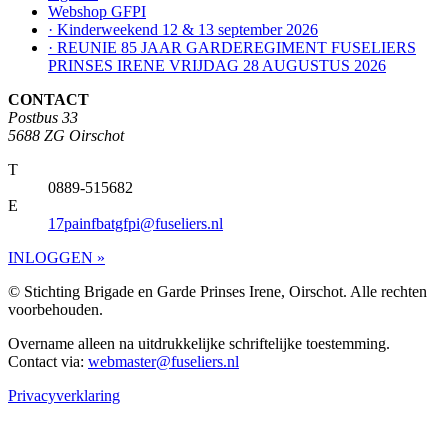
Webshop GFPI
· Kinderweekend 12 & 13 september 2026
· REUNIE 85 JAAR GARDEREGIMENT FUSELIERS
PRINSES IRENE VRIJDAG 28 AUGUSTUS 2026
CONTACT
Postbus 33
5688 ZG Oirschot
T
0889-515682
E
17painfbatgfpi@fuseliers.nl
INLOGGEN »
© Stichting Brigade en Garde Prinses Irene, Oirschot. Alle rechten
voorbehouden.
Overname alleen na uitdrukkelijke schriftelijke toestemming.
Contact via:
webmaster@fuseliers.nl
Privacyverklaring