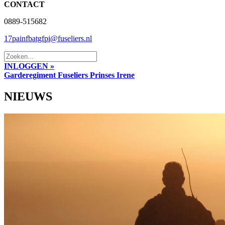
CONTACT
0889-515682
17painfbatgfpi@fuseliers.nl
INLOGGEN »
Garderegiment Fuseliers Prinses Irene
NIEUWS