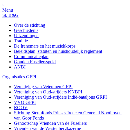
›
Menu
St. B&G
Over de stichting
Geschiedenis
Uitzendingen
Traditie
De Irenemars en het muziekkorps
Beleidsplan, statuten en huishoudelijk reglement
Communicatieplan
Gouden Fuseliersspeld
ANBI
Organisaties GFPI
Vereniging van Veteranen GFPI
Vereniging van Oud-strijders KNBPI
Vereniging van Oud-strijders Indië-bataljons GRPI
VVO GFPI
ROOV
Stichting Steunfonds Prinses Irene en Generaal Noothoven
van Goor Fonds
Genootschap Vrienden van de Fuseliers
Vrienden van de Westenbergkazerne