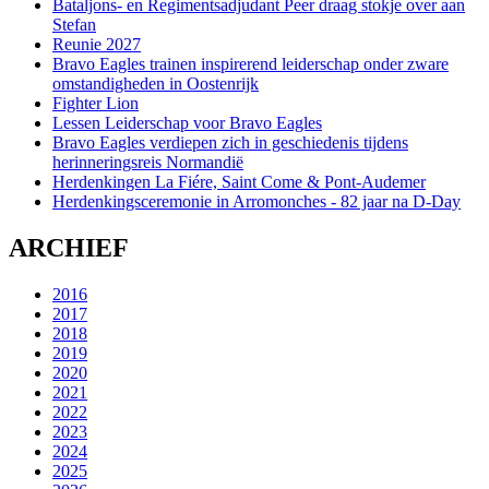
Bataljons- en Regimentsadjudant Peer draag stokje over aan
Stefan
Reunie 2027
Bravo Eagles trainen inspirerend leiderschap onder zware
omstandigheden in Oostenrijk
Fighter Lion
Lessen Leiderschap voor Bravo Eagles
Bravo Eagles verdiepen zich in geschiedenis tijdens
herinneringsreis Normandië
Herdenkingen La Fiére, Saint Come & Pont-Audemer
Herdenkingsceremonie in Arromonches - 82 jaar na D-Day
ARCHIEF
2016
2017
2018
2019
2020
2021
2022
2023
2024
2025