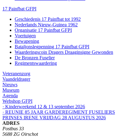
17 Painfbat GFPI
Geschiedenis 17 Painfbat tot 1992
Nederlands Nieuw-Guinea 1962
Organisatie 17 Painfbat GFPI
Voertuigen
Bewapening
Bataljonslegpenning 17 Painfbat GFPI
Waarderingscoin Dragers Draaginsigne Gewonden
De Bronzen Fuselier
Regimentswaardering
Veteranenzorg
Vaandeldrager
Nieuws
Museum
Agenda
Webshop GFPI
· Kinderweekend 12 & 13 september 2026
· REUNIE 85 JAAR GARDEREGIMENT FUSELIERS
PRINSES IRENE VRIJDAG 28 AUGUSTUS 2026
ADRES
Postbus 33
5688 ZG Oirschot