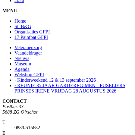
2026
MENU
Home
St. B&G
Organisaties GFPI
17 Painfbat GFPI
Veteranenzorg
Vaandeldrager
Nieuws
Museum
Agenda
Webshop GFPI
· Kinderweekend 12 & 13 september 2026
· REUNIE 85 JAAR GARDEREGIMENT FUSELIERS
PRINSES IRENE VRIJDAG 28 AUGUSTUS 2026
CONTACT
Postbus 33
5688 ZG Oirschot
T
0889-515682
E