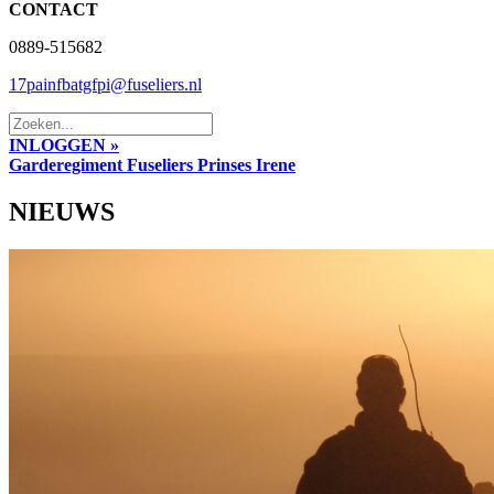
CONTACT
0889-515682
17painfbatgfpi@fuseliers.nl
INLOGGEN »
Garderegiment Fuseliers Prinses Irene
NIEUWS