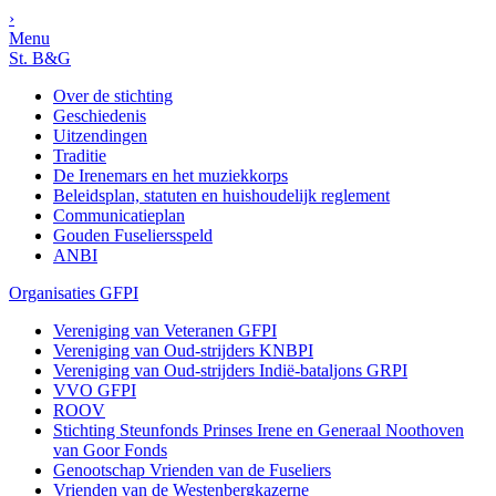
›
Menu
St. B&G
Over de stichting
Geschiedenis
Uitzendingen
Traditie
De Irenemars en het muziekkorps
Beleidsplan, statuten en huishoudelijk reglement
Communicatieplan
Gouden Fuseliersspeld
ANBI
Organisaties GFPI
Vereniging van Veteranen GFPI
Vereniging van Oud-strijders KNBPI
Vereniging van Oud-strijders Indië-bataljons GRPI
VVO GFPI
ROOV
Stichting Steunfonds Prinses Irene en Generaal Noothoven
van Goor Fonds
Genootschap Vrienden van de Fuseliers
Vrienden van de Westenbergkazerne