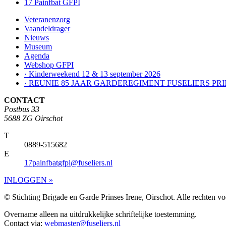
17 Painfbat GFPI
Veteranenzorg
Vaandeldrager
Nieuws
Museum
Agenda
Webshop GFPI
· Kinderweekend 12 & 13 september 2026
· REUNIE 85 JAAR GARDEREGIMENT FUSELIERS PRI
CONTACT
Postbus 33
5688 ZG Oirschot
T
0889-515682
E
17painfbatgfpi@fuseliers.nl
INLOGGEN »
© Stichting Brigade en Garde Prinses Irene, Oirschot. Alle rechten 
Overname alleen na uitdrukkelijke schriftelijke toestemming.
Contact via:
webmaster@fuseliers.nl