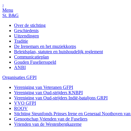
›
Menu
St. B&G
Over de stichting
Geschiedenis
Uitzendingen
Traditie
De Irenemars en het muziekkorps
Beleidsplan, statuten en huishoudelijk reglement
Communicatieplan
Gouden Fuseliersspeld
ANBI
Organisaties GFPI
Vereniging van Veteranen GFPI
Vereniging van Oud-strijders KNBPI
Vereniging van Oud-strijders Indië-bataljons GRPI
VVO GFPI
ROOV
Stichting Steunfonds Prinses Irene en Generaal Noothoven va
Genootschap Vrienden van de Fuseliers
Vrienden van de Westenbergkazerne