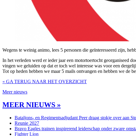
Wegens te weinig animo, lees 5 personen die geïnteresseerd zijn, he
In het verleden werd er ieder jaar een motortoertocht georganiseed do
vingen we geluiden op dat er toch wel interesse was voor een dergeli
Tot op heden hebben we maar 5 mails ontvangen en hebben we de besl
« GA TERUG NAAR HET OVERZICHT
Meer nieuws
MEER NIEUWS »
Bataljons- en Regimentsadjudant Peer draag stokje over aan St
Reunie 2027
Bravo Eagles trainen inspirerend leiderschap onder zware omst
Fighter Lion