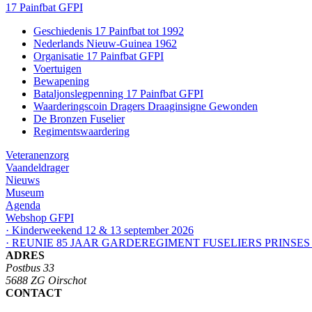
17 Painfbat GFPI
Geschiedenis 17 Painfbat tot 1992
Nederlands Nieuw-Guinea 1962
Organisatie 17 Painfbat GFPI
Voertuigen
Bewapening
Bataljonslegpenning 17 Painfbat GFPI
Waarderingscoin Dragers Draaginsigne Gewonden
De Bronzen Fuselier
Regimentswaardering
Veteranenzorg
Vaandeldrager
Nieuws
Museum
Agenda
Webshop GFPI
· Kinderweekend 12 & 13 september 2026
· REUNIE 85 JAAR GARDEREGIMENT FUSELIERS PRINSES
ADRES
Postbus 33
5688 ZG Oirschot
CONTACT