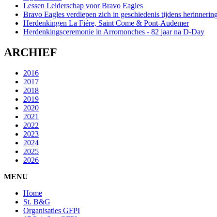
Lessen Leiderschap voor Bravo Eagles
Bravo Eagles verdiepen zich in geschiedenis tijdens herinneri
Herdenkingen La Fiére, Saint Come & Pont-Audemer
Herdenkingsceremonie in Arromonches - 82 jaar na D-Day
ARCHIEF
2016
2017
2018
2019
2020
2021
2022
2023
2024
2025
2026
MENU
Home
St. B&G
Organisaties GFPI