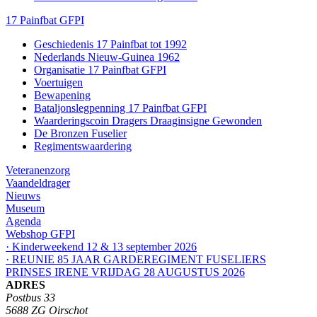
17 Painfbat GFPI
Geschiedenis 17 Painfbat tot 1992
Nederlands Nieuw-Guinea 1962
Organisatie 17 Painfbat GFPI
Voertuigen
Bewapening
Bataljonslegpenning 17 Painfbat GFPI
Waarderingscoin Dragers Draaginsigne Gewonden
De Bronzen Fuselier
Regimentswaardering
Veteranenzorg
Vaandeldrager
Nieuws
Museum
Agenda
Webshop GFPI
· Kinderweekend 12 & 13 september 2026
· REUNIE 85 JAAR GARDEREGIMENT FUSELIERS
PRINSES IRENE VRIJDAG 28 AUGUSTUS 2026
ADRES
Postbus 33
5688 ZG Oirschot