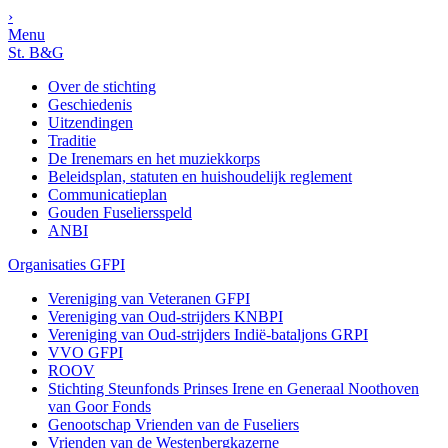
›
Menu
St. B&G
Over de stichting
Geschiedenis
Uitzendingen
Traditie
De Irenemars en het muziekkorps
Beleidsplan, statuten en huishoudelijk reglement
Communicatieplan
Gouden Fuseliersspeld
ANBI
Organisaties GFPI
Vereniging van Veteranen GFPI
Vereniging van Oud-strijders KNBPI
Vereniging van Oud-strijders Indië-bataljons GRPI
VVO GFPI
ROOV
Stichting Steunfonds Prinses Irene en Generaal Noothoven
van Goor Fonds
Genootschap Vrienden van de Fuseliers
Vrienden van de Westenbergkazerne