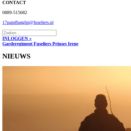
CONTACT
0889-515682
17painfbatgfpi@fuseliers.nl
INLOGGEN »
Garderegiment Fuseliers Prinses Irene
NIEUWS