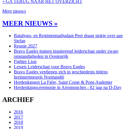
« GA TERUG NAAR HET OVERZICHT
Meer nieuws
MEER NIEUWS »
Bataljons- en Regimentsadjudant Peer draag stokje over aan
Stefan
Reunie 2027
Bravo Eagles trainen inspirerend leiderschap onder zware
omstandigheden in Oostenrijk
Fighter Lion
Lessen Leiderschap voor Bravo Eagles
Bravo Eagles verdiepen zich in geschiedenis tijdens
herinneringsreis Normandië
Herdenkingen La Fiére, Saint Come & Pont-Audemer
Herdenkingsceremonie in Arromonches - 82 jaar na D-Day
ARCHIEF
2016
2017
2018
2019