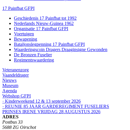
17 Painfbat GFPI
Geschiedenis 17 Painfbat tot 1992
Nederlands Nieuw-Guinea 1962
Organisatie 17 Painfbat GFPI
Voertuigen
Bewapening
Bataljonslegpenning 17 Painfbat GFPI
Waarderingscoin Dragers Draaginsigne Gewonden
De Bronzen Fuselier
Regimentswaardering
Veteranenzorg
Vaandeldrager
Nieuws
Museum
Agenda
Webshop GFPI
· Kinderweekend 12 & 13 september 2026
· REUNIE 85 JAAR GARDEREGIMENT FUSELIERS
PRINSES IRENE VRIJDAG 28 AUGUSTUS 2026
ADRES
Postbus 33
5688 ZG Oirschot