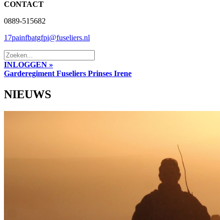
CONTACT
0889-515682
17painfbatgfpi@fuseliers.nl
INLOGGEN »
Garderegiment Fuseliers Prinses Irene
NIEUWS