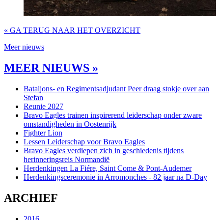
« GA TERUG NAAR HET OVERZICHT
Meer nieuws
MEER NIEUWS »
Bataljons- en Regimentsadjudant Peer draag stokje over aan
Stefan
Reunie 2027
Bravo Eagles trainen inspirerend leiderschap onder zware
omstandigheden in Oostenrijk
Fighter Lion
Lessen Leiderschap voor Bravo Eagles
Bravo Eagles verdiepen zich in geschiedenis tijdens
herinneringsreis Normandië
Herdenkingen La Fiére, Saint Come & Pont-Audemer
Herdenkingsceremonie in Arromonches - 82 jaar na D-Day
ARCHIEF
2016