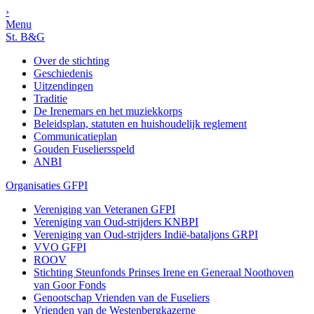
›
Menu
St. B&G
Over de stichting
Geschiedenis
Uitzendingen
Traditie
De Irenemars en het muziekkorps
Beleidsplan, statuten en huishoudelijk reglement
Communicatieplan
Gouden Fuseliersspeld
ANBI
Organisaties GFPI
Vereniging van Veteranen GFPI
Vereniging van Oud-strijders KNBPI
Vereniging van Oud-strijders Indië-bataljons GRPI
VVO GFPI
ROOV
Stichting Steunfonds Prinses Irene en Generaal Noothoven
van Goor Fonds
Genootschap Vrienden van de Fuseliers
Vrienden van de Westenbergkazerne