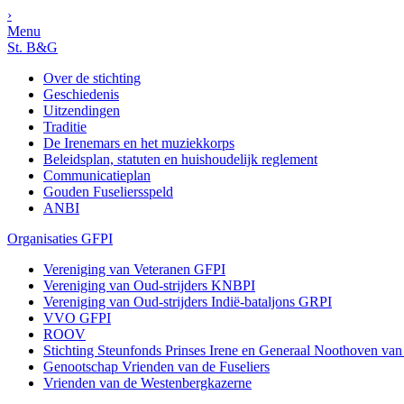
›
Menu
St. B&G
Over de stichting
Geschiedenis
Uitzendingen
Traditie
De Irenemars en het muziekkorps
Beleidsplan, statuten en huishoudelijk reglement
Communicatieplan
Gouden Fuseliersspeld
ANBI
Organisaties GFPI
Vereniging van Veteranen GFPI
Vereniging van Oud-strijders KNBPI
Vereniging van Oud-strijders Indië-bataljons GRPI
VVO GFPI
ROOV
Stichting Steunfonds Prinses Irene en Generaal Noothoven va
Genootschap Vrienden van de Fuseliers
Vrienden van de Westenbergkazerne