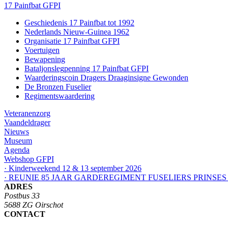
17 Painfbat GFPI
Geschiedenis 17 Painfbat tot 1992
Nederlands Nieuw-Guinea 1962
Organisatie 17 Painfbat GFPI
Voertuigen
Bewapening
Bataljonslegpenning 17 Painfbat GFPI
Waarderingscoin Dragers Draaginsigne Gewonden
De Bronzen Fuselier
Regimentswaardering
Veteranenzorg
Vaandeldrager
Nieuws
Museum
Agenda
Webshop GFPI
· Kinderweekend 12 & 13 september 2026
· REUNIE 85 JAAR GARDEREGIMENT FUSELIERS PRINSES
ADRES
Postbus 33
5688 ZG Oirschot
CONTACT