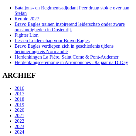
Bataljons- en Regimentsadjudant Peer draag stokje over aan
Stefan
Reunie 2027
Bravo Eagles trainen inspirerend leiderschap onder zware
omstandigheden in Oostenrijk
Fighter Lion
Lessen Leiderschap voor Bravo Eagles
Bravo Eagles verdiepen zich in geschiedenis tijdens
herinneringsreis Normandië
Herdenkingen La Fiére, Saint Come & Pont-Audemer
Herdenkingsceremonie in Arromonches - 82 jaar na D-Day
ARCHIEF
2016
2017
2018
2019
2020
2021
2022
2023
2024