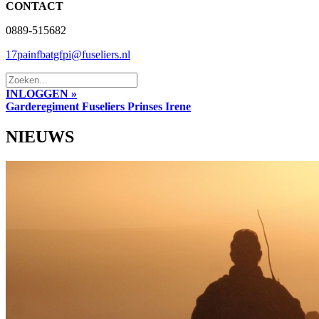
CONTACT
0889-515682
17painfbatgfpi@fuseliers.nl
INLOGGEN »
Garderegiment Fuseliers Prinses Irene
NIEUWS