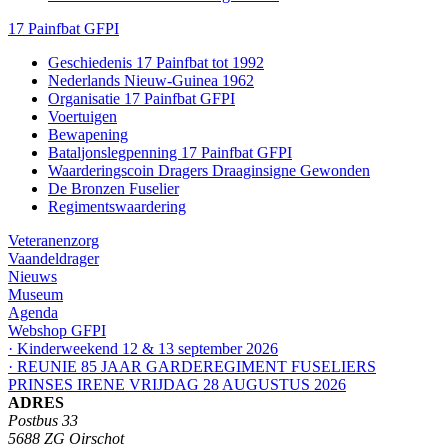
17 Painfbat GFPI
Geschiedenis 17 Painfbat tot 1992
Nederlands Nieuw-Guinea 1962
Organisatie 17 Painfbat GFPI
Voertuigen
Bewapening
Bataljonslegpenning 17 Painfbat GFPI
Waarderingscoin Dragers Draaginsigne Gewonden
De Bronzen Fuselier
Regimentswaardering
Veteranenzorg
Vaandeldrager
Nieuws
Museum
Agenda
Webshop GFPI
· Kinderweekend 12 & 13 september 2026
· REUNIE 85 JAAR GARDEREGIMENT FUSELIERS
PRINSES IRENE VRIJDAG 28 AUGUSTUS 2026
ADRES
Postbus 33
5688 ZG Oirschot