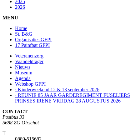
2025
2026
MENU
Home
St. B&G
Organisaties GFPI
17 Painfbat GFPI
Veteranenzorg
Vaandeldrager
Nieuws
Museum
Agenda
Webshop GFPI
· Kinderweekend 12 & 13 september 2026
· REUNIE 85 JAAR GARDEREGIMENT FUSELIERS
PRINSES IRENE VRIJDAG 28 AUGUSTUS 2026
CONTACT
Postbus 33
5688 ZG Oirschot
T
0889-515682