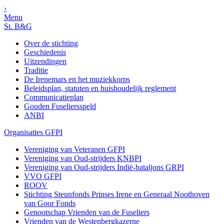
›
Menu
St. B&G
Over de stichting
Geschiedenis
Uitzendingen
Traditie
De Irenemars en het muziekkorps
Beleidsplan, statuten en huishoudelijk reglement
Communicatieplan
Gouden Fuseliersspeld
ANBI
Organisaties GFPI
Vereniging van Veteranen GFPI
Vereniging van Oud-strijders KNBPI
Vereniging van Oud-strijders Indië-bataljons GRPI
VVO GFPI
ROOV
Stichting Steunfonds Prinses Irene en Generaal Noothoven
van Goor Fonds
Genootschap Vrienden van de Fuseliers
Vrienden van de Westenbergkazerne