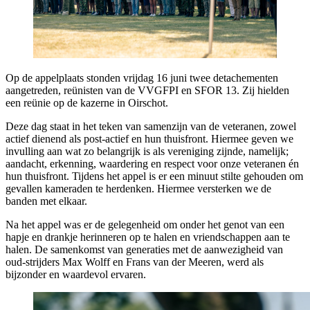
Op de appelplaats stonden vrijdag 16 juni twee detachementen
aangetreden, reünisten van de VVGFPI en SFOR 13. Zij hielden
een reünie op de kazerne in Oirschot.
Deze dag staat in het teken van samenzijn van de veteranen, zowel
actief dienend als post-actief en hun thuisfront. Hiermee geven we
invulling aan wat zo belangrijk is als vereniging zijnde, namelijk;
aandacht, erkenning, waardering en respect voor onze veteranen én
hun thuisfront. Tijdens het appel is er een minuut stilte gehouden om
gevallen kameraden te herdenken. Hiermee versterken we de
banden met elkaar.
Na het appel was er de gelegenheid om onder het genot van een
hapje en drankje herinneren op te halen en vriendschappen aan te
halen. De samenkomst van generaties met de aanwezigheid van
oud-strijders Max Wolff en Frans van der Meeren, werd als
bijzonder en waardevol ervaren.