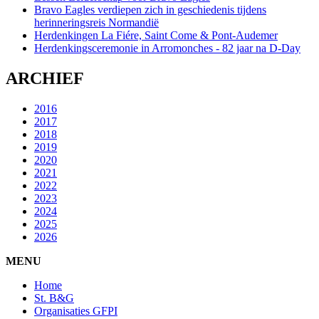
Bravo Eagles verdiepen zich in geschiedenis tijdens
herinneringsreis Normandië
Herdenkingen La Fiére, Saint Come & Pont-Audemer
Herdenkingsceremonie in Arromonches - 82 jaar na D-Day
ARCHIEF
2016
2017
2018
2019
2020
2021
2022
2023
2024
2025
2026
MENU
Home
St. B&G
Organisaties GFPI