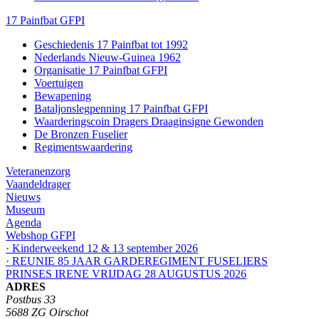
17 Painfbat GFPI
Geschiedenis 17 Painfbat tot 1992
Nederlands Nieuw-Guinea 1962
Organisatie 17 Painfbat GFPI
Voertuigen
Bewapening
Bataljonslegpenning 17 Painfbat GFPI
Waarderingscoin Dragers Draaginsigne Gewonden
De Bronzen Fuselier
Regimentswaardering
Veteranenzorg
Vaandeldrager
Nieuws
Museum
Agenda
Webshop GFPI
· Kinderweekend 12 & 13 september 2026
· REUNIE 85 JAAR GARDEREGIMENT FUSELIERS
PRINSES IRENE VRIJDAG 28 AUGUSTUS 2026
ADRES
Postbus 33
5688 ZG Oirschot