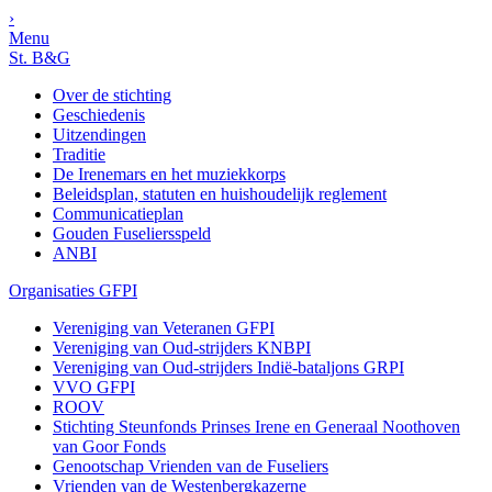
›
Menu
St. B&G
Over de stichting
Geschiedenis
Uitzendingen
Traditie
De Irenemars en het muziekkorps
Beleidsplan, statuten en huishoudelijk reglement
Communicatieplan
Gouden Fuseliersspeld
ANBI
Organisaties GFPI
Vereniging van Veteranen GFPI
Vereniging van Oud-strijders KNBPI
Vereniging van Oud-strijders Indië-bataljons GRPI
VVO GFPI
ROOV
Stichting Steunfonds Prinses Irene en Generaal Noothoven
van Goor Fonds
Genootschap Vrienden van de Fuseliers
Vrienden van de Westenbergkazerne