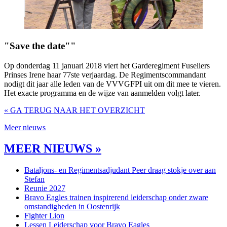
"Save the date""
Op donderdag 11 januari 2018 viert het Garderegiment Fuseliers
Prinses Irene haar 77ste verjaardag. De Regimentscommandant
nodigt dit jaar alle leden van de VVVGFPI uit om dit mee te vieren.
Het exacte programma en de wijze van aanmelden volgt later.
« GA TERUG NAAR HET OVERZICHT
Meer nieuws
MEER NIEUWS »
Bataljons- en Regimentsadjudant Peer draag stokje over aan
Stefan
Reunie 2027
Bravo Eagles trainen inspirerend leiderschap onder zware
omstandigheden in Oostenrijk
Fighter Lion
Lessen Leiderschap voor Bravo Eagles