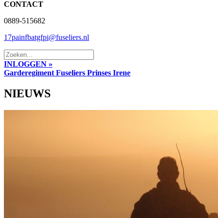
CONTACT
0889-515682
17painfbatgfpi@fuseliers.nl
INLOGGEN »
Garderegiment Fuseliers Prinses Irene
NIEUWS