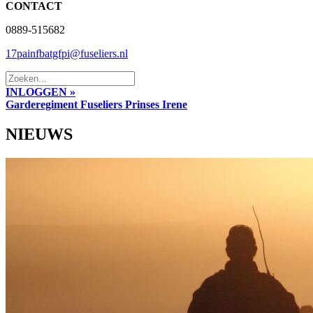
CONTACT
0889-515682
17painfbatgfpi@fuseliers.nl
INLOGGEN »
Garderegiment Fuseliers Prinses Irene
NIEUWS