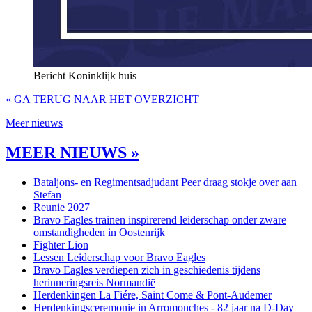
Bericht Koninklijk huis
« GA TERUG NAAR HET OVERZICHT
Meer nieuws
MEER NIEUWS »
Bataljons- en Regimentsadjudant Peer draag stokje over aan
Stefan
Reunie 2027
Bravo Eagles trainen inspirerend leiderschap onder zware
omstandigheden in Oostenrijk
Fighter Lion
Lessen Leiderschap voor Bravo Eagles
Bravo Eagles verdiepen zich in geschiedenis tijdens
herinneringsreis Normandië
Herdenkingen La Fiére, Saint Come & Pont-Audemer
Herdenkingsceremonie in Arromonches - 82 jaar na D-Day