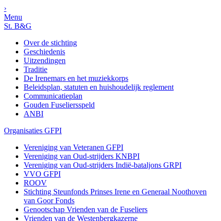
›
Menu
St. B&G
Over de stichting
Geschiedenis
Uitzendingen
Traditie
De Irenemars en het muziekkorps
Beleidsplan, statuten en huishoudelijk reglement
Communicatieplan
Gouden Fuseliersspeld
ANBI
Organisaties GFPI
Vereniging van Veteranen GFPI
Vereniging van Oud-strijders KNBPI
Vereniging van Oud-strijders Indië-bataljons GRPI
VVO GFPI
ROOV
Stichting Steunfonds Prinses Irene en Generaal Noothoven
van Goor Fonds
Genootschap Vrienden van de Fuseliers
Vrienden van de Westenbergkazerne