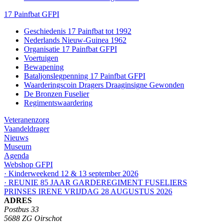
17 Painfbat GFPI
Geschiedenis 17 Painfbat tot 1992
Nederlands Nieuw-Guinea 1962
Organisatie 17 Painfbat GFPI
Voertuigen
Bewapening
Bataljonslegpenning 17 Painfbat GFPI
Waarderingscoin Dragers Draaginsigne Gewonden
De Bronzen Fuselier
Regimentswaardering
Veteranenzorg
Vaandeldrager
Nieuws
Museum
Agenda
Webshop GFPI
· Kinderweekend 12 & 13 september 2026
· REUNIE 85 JAAR GARDEREGIMENT FUSELIERS
PRINSES IRENE VRIJDAG 28 AUGUSTUS 2026
ADRES
Postbus 33
5688 ZG Oirschot