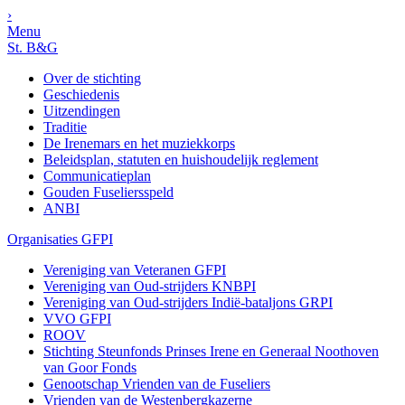
›
Menu
St. B&G
Over de stichting
Geschiedenis
Uitzendingen
Traditie
De Irenemars en het muziekkorps
Beleidsplan, statuten en huishoudelijk reglement
Communicatieplan
Gouden Fuseliersspeld
ANBI
Organisaties GFPI
Vereniging van Veteranen GFPI
Vereniging van Oud-strijders KNBPI
Vereniging van Oud-strijders Indië-bataljons GRPI
VVO GFPI
ROOV
Stichting Steunfonds Prinses Irene en Generaal Noothoven
van Goor Fonds
Genootschap Vrienden van de Fuseliers
Vrienden van de Westenbergkazerne