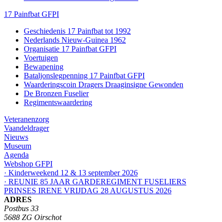
17 Painfbat GFPI
Geschiedenis 17 Painfbat tot 1992
Nederlands Nieuw-Guinea 1962
Organisatie 17 Painfbat GFPI
Voertuigen
Bewapening
Bataljonslegpenning 17 Painfbat GFPI
Waarderingscoin Dragers Draaginsigne Gewonden
De Bronzen Fuselier
Regimentswaardering
Veteranenzorg
Vaandeldrager
Nieuws
Museum
Agenda
Webshop GFPI
· Kinderweekend 12 & 13 september 2026
· REUNIE 85 JAAR GARDEREGIMENT FUSELIERS
PRINSES IRENE VRIJDAG 28 AUGUSTUS 2026
ADRES
Postbus 33
5688 ZG Oirschot