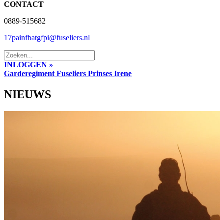
CONTACT
0889-515682
17painfbatgfpi@fuseliers.nl
INLOGGEN »
Garderegiment Fuseliers Prinses Irene
NIEUWS