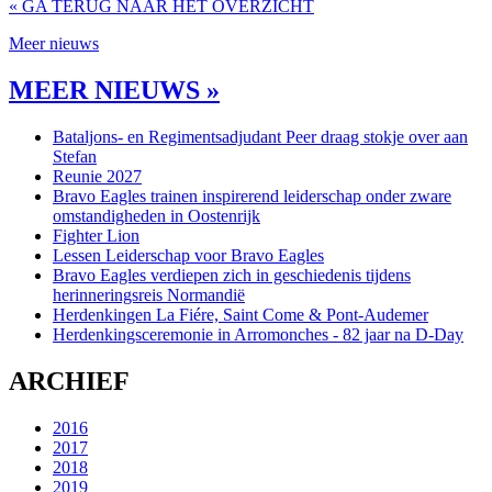
« GA TERUG NAAR HET OVERZICHT
Meer nieuws
MEER NIEUWS »
Bataljons- en Regimentsadjudant Peer draag stokje over aan
Stefan
Reunie 2027
Bravo Eagles trainen inspirerend leiderschap onder zware
omstandigheden in Oostenrijk
Fighter Lion
Lessen Leiderschap voor Bravo Eagles
Bravo Eagles verdiepen zich in geschiedenis tijdens
herinneringsreis Normandië
Herdenkingen La Fiére, Saint Come & Pont-Audemer
Herdenkingsceremonie in Arromonches - 82 jaar na D-Day
ARCHIEF
2016
2017
2018
2019