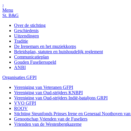
›
Menu
St. B&G
Over de stichting
Geschiedenis
Uitzendingen
Traditie
De Irenemars en het muziekkorps
Beleidsplan, statuten en huishoudelijk reglement
Communicatieplan
Gouden Fuseliersspeld
ANBI
Organisaties GFPI
Vereniging van Veteranen GFPI
Vereniging van Oud-strijders KNBPI
Vereniging van Oud-strijders Indië-bataljons GRPI
VVO GFPI
ROOV
Stichting Steunfonds Prinses Irene en Generaal Noothoven va
Genootschap Vrienden van de Fuseliers
Vrienden van de Westenbergkazerne