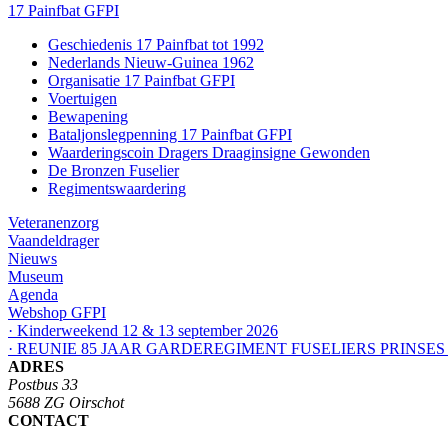
17 Painfbat GFPI
Geschiedenis 17 Painfbat tot 1992
Nederlands Nieuw-Guinea 1962
Organisatie 17 Painfbat GFPI
Voertuigen
Bewapening
Bataljonslegpenning 17 Painfbat GFPI
Waarderingscoin Dragers Draaginsigne Gewonden
De Bronzen Fuselier
Regimentswaardering
Veteranenzorg
Vaandeldrager
Nieuws
Museum
Agenda
Webshop GFPI
· Kinderweekend 12 & 13 september 2026
· REUNIE 85 JAAR GARDEREGIMENT FUSELIERS PRINSES
ADRES
Postbus 33
5688 ZG Oirschot
CONTACT