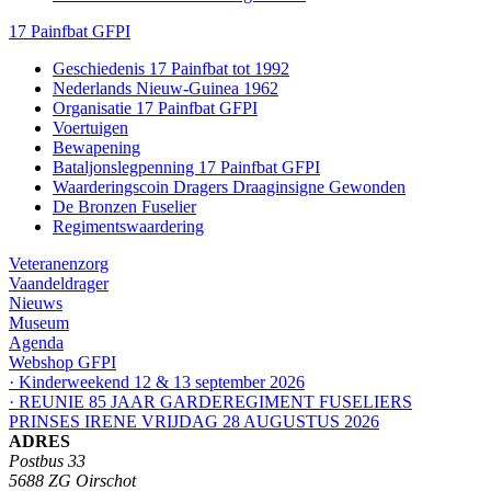
17 Painfbat GFPI
Geschiedenis 17 Painfbat tot 1992
Nederlands Nieuw-Guinea 1962
Organisatie 17 Painfbat GFPI
Voertuigen
Bewapening
Bataljonslegpenning 17 Painfbat GFPI
Waarderingscoin Dragers Draaginsigne Gewonden
De Bronzen Fuselier
Regimentswaardering
Veteranenzorg
Vaandeldrager
Nieuws
Museum
Agenda
Webshop GFPI
· Kinderweekend 12 & 13 september 2026
· REUNIE 85 JAAR GARDEREGIMENT FUSELIERS
PRINSES IRENE VRIJDAG 28 AUGUSTUS 2026
ADRES
Postbus 33
5688 ZG Oirschot