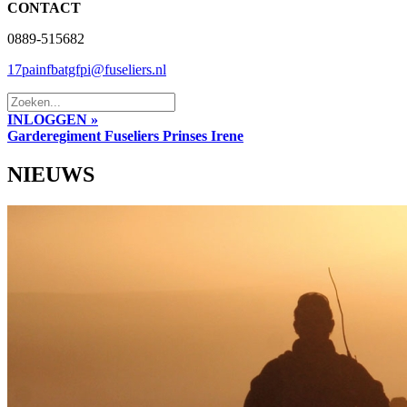
CONTACT
0889-515682
17painfbatgfpi@fuseliers.nl
INLOGGEN »
Garderegiment Fuseliers Prinses Irene
NIEUWS