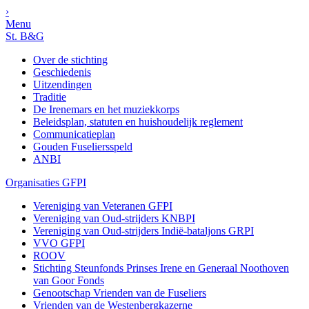
›
Menu
St. B&G
Over de stichting
Geschiedenis
Uitzendingen
Traditie
De Irenemars en het muziekkorps
Beleidsplan, statuten en huishoudelijk reglement
Communicatieplan
Gouden Fuseliersspeld
ANBI
Organisaties GFPI
Vereniging van Veteranen GFPI
Vereniging van Oud-strijders KNBPI
Vereniging van Oud-strijders Indië-bataljons GRPI
VVO GFPI
ROOV
Stichting Steunfonds Prinses Irene en Generaal Noothoven
van Goor Fonds
Genootschap Vrienden van de Fuseliers
Vrienden van de Westenbergkazerne