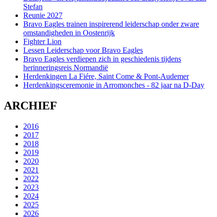
Stefan
Reunie 2027
Bravo Eagles trainen inspirerend leiderschap onder zware
omstandigheden in Oostenrijk
Fighter Lion
Lessen Leiderschap voor Bravo Eagles
Bravo Eagles verdiepen zich in geschiedenis tijdens
herinneringsreis Normandië
Herdenkingen La Fiére, Saint Come & Pont-Audemer
Herdenkingsceremonie in Arromonches - 82 jaar na D-Day
ARCHIEF
2016
2017
2018
2019
2020
2021
2022
2023
2024
2025
2026