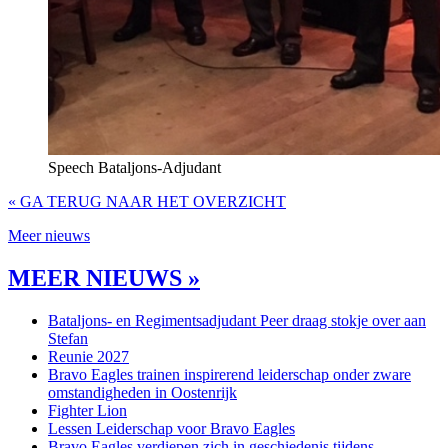
Speech Bataljons-Adjudant
« GA TERUG NAAR HET OVERZICHT
Meer nieuws
MEER NIEUWS »
Bataljons- en Regimentsadjudant Peer draag stokje over aan
Stefan
Reunie 2027
Bravo Eagles trainen inspirerend leiderschap onder zware
omstandigheden in Oostenrijk
Fighter Lion
Lessen Leiderschap voor Bravo Eagles
Bravo Eagles verdiepen zich in geschiedenis tijdens