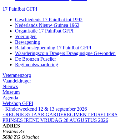
17 Painfbat GFPI
Geschiedenis 17 Painfbat tot 1992
Nederlands Nieuw-Guinea 1962
Organisatie 17 Painfbat GFPI
Voertuigen
Bewapening
Bataljonslegpenning 17 Painfbat GFPI
Waarderingscoin Dragers Draaginsigne Gewonden
De Bronzen Fuselier
Regimentswaardering
Veteranenzorg
Vaandeldrager
Nieuws
Museum
Agenda
Webshop GFPI
· Kinderweekend 12 & 13 september 2026
· REUNIE 85 JAAR GARDEREGIMENT FUSELIERS
PRINSES IRENE VRIJDAG 28 AUGUSTUS 2026
ADRES
Postbus 33
5688 ZG Oirschot