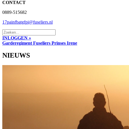
CONTACT
0889-515682
17painfbatgfpi@fuseliers.nl
INLOGGEN »
Garderegiment Fuseliers Prinses Irene
NIEUWS