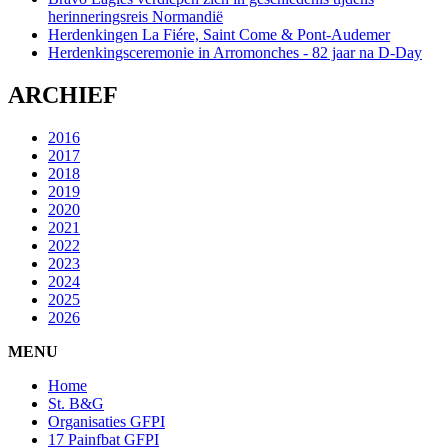
herinneringsreis Normandië
Herdenkingen La Fiére, Saint Come & Pont-Audemer
Herdenkingsceremonie in Arromonches - 82 jaar na D-Day
ARCHIEF
2016
2017
2018
2019
2020
2021
2022
2023
2024
2025
2026
MENU
Home
St. B&G
Organisaties GFPI
17 Painfbat GFPI