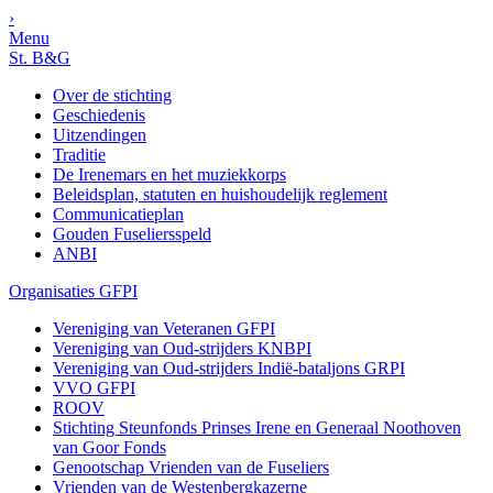
›
Menu
St. B&G
Over de stichting
Geschiedenis
Uitzendingen
Traditie
De Irenemars en het muziekkorps
Beleidsplan, statuten en huishoudelijk reglement
Communicatieplan
Gouden Fuseliersspeld
ANBI
Organisaties GFPI
Vereniging van Veteranen GFPI
Vereniging van Oud-strijders KNBPI
Vereniging van Oud-strijders Indië-bataljons GRPI
VVO GFPI
ROOV
Stichting Steunfonds Prinses Irene en Generaal Noothoven
van Goor Fonds
Genootschap Vrienden van de Fuseliers
Vrienden van de Westenbergkazerne