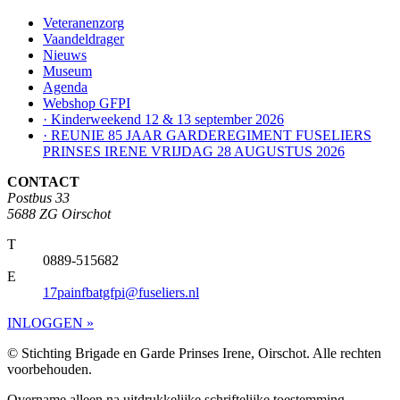
Veteranenzorg
Vaandeldrager
Nieuws
Museum
Agenda
Webshop GFPI
· Kinderweekend 12 & 13 september 2026
· REUNIE 85 JAAR GARDEREGIMENT FUSELIERS
PRINSES IRENE VRIJDAG 28 AUGUSTUS 2026
CONTACT
Postbus 33
5688 ZG Oirschot
T
0889-515682
E
17painfbatgfpi@fuseliers.nl
INLOGGEN »
© Stichting Brigade en Garde Prinses Irene, Oirschot. Alle rechten
voorbehouden.
Overname alleen na uitdrukkelijke schriftelijke toestemming.