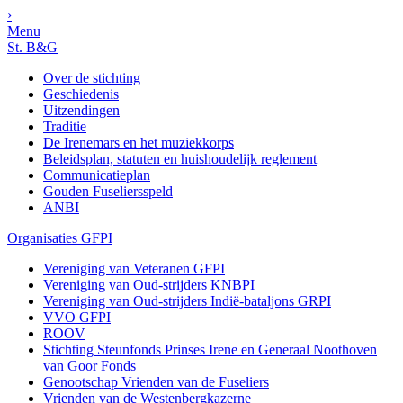
›
Menu
St. B&G
Over de stichting
Geschiedenis
Uitzendingen
Traditie
De Irenemars en het muziekkorps
Beleidsplan, statuten en huishoudelijk reglement
Communicatieplan
Gouden Fuseliersspeld
ANBI
Organisaties GFPI
Vereniging van Veteranen GFPI
Vereniging van Oud-strijders KNBPI
Vereniging van Oud-strijders Indië-bataljons GRPI
VVO GFPI
ROOV
Stichting Steunfonds Prinses Irene en Generaal Noothoven
van Goor Fonds
Genootschap Vrienden van de Fuseliers
Vrienden van de Westenbergkazerne