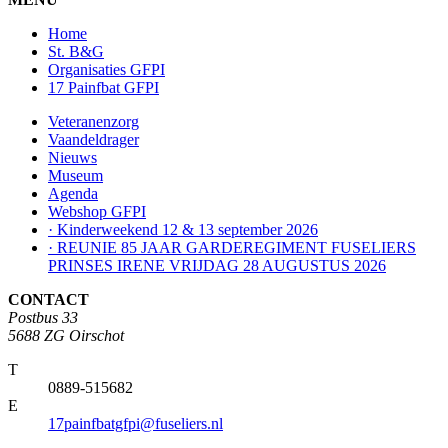
Home
St. B&G
Organisaties GFPI
17 Painfbat GFPI
Veteranenzorg
Vaandeldrager
Nieuws
Museum
Agenda
Webshop GFPI
· Kinderweekend 12 & 13 september 2026
· REUNIE 85 JAAR GARDEREGIMENT FUSELIERS
PRINSES IRENE VRIJDAG 28 AUGUSTUS 2026
CONTACT
Postbus 33
5688 ZG Oirschot
T
0889-515682
E
17painfbatgfpi@fuseliers.nl