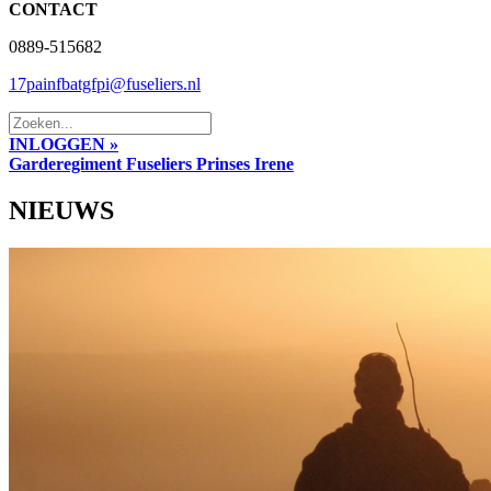
CONTACT
0889-515682
17painfbatgfpi@fuseliers.nl
INLOGGEN »
Garderegiment Fuseliers Prinses Irene
NIEUWS