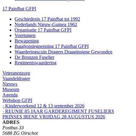
17 Painfbat GFPI
Geschiedenis 17 Painfbat tot 1992
Nederlands Nieuw-Guinea 1962
Organisatie 17 Painfbat GFPI
Voertuigen
Bewapening
Bataljonslegpenning 17 Painfbat GFPI
Waarderingscoin Dragers Draaginsigne Gewonden
De Bronzen Fuselier
Regimentswaardering
Veteranenzorg
Vaandeldrager
Nieuws
Museum
Agenda
Webshop GFPI
· Kinderweekend 12 & 13 september 2026
· REUNIE 85 JAAR GARDEREGIMENT FUSELIERS
PRINSES IRENE VRIJDAG 28 AUGUSTUS 2026
ADRES
Postbus 33
5688 ZG Oirschot