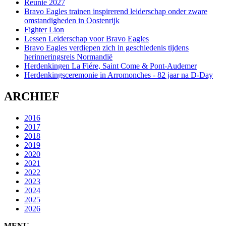
Reunie 2027
Bravo Eagles trainen inspirerend leiderschap onder zware
omstandigheden in Oostenrijk
Fighter Lion
Lessen Leiderschap voor Bravo Eagles
Bravo Eagles verdiepen zich in geschiedenis tijdens
herinneringsreis Normandië
Herdenkingen La Fiére, Saint Come & Pont-Audemer
Herdenkingsceremonie in Arromonches - 82 jaar na D-Day
ARCHIEF
2016
2017
2018
2019
2020
2021
2022
2023
2024
2025
2026
MENU