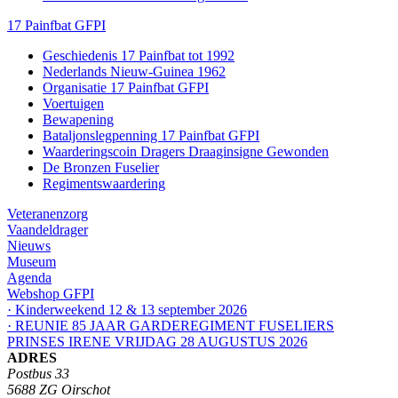
17 Painfbat GFPI
Geschiedenis 17 Painfbat tot 1992
Nederlands Nieuw-Guinea 1962
Organisatie 17 Painfbat GFPI
Voertuigen
Bewapening
Bataljonslegpenning 17 Painfbat GFPI
Waarderingscoin Dragers Draaginsigne Gewonden
De Bronzen Fuselier
Regimentswaardering
Veteranenzorg
Vaandeldrager
Nieuws
Museum
Agenda
Webshop GFPI
· Kinderweekend 12 & 13 september 2026
· REUNIE 85 JAAR GARDEREGIMENT FUSELIERS
PRINSES IRENE VRIJDAG 28 AUGUSTUS 2026
ADRES
Postbus 33
5688 ZG Oirschot