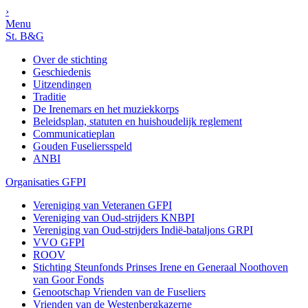
›
Menu
St. B&G
Over de stichting
Geschiedenis
Uitzendingen
Traditie
De Irenemars en het muziekkorps
Beleidsplan, statuten en huishoudelijk reglement
Communicatieplan
Gouden Fuseliersspeld
ANBI
Organisaties GFPI
Vereniging van Veteranen GFPI
Vereniging van Oud-strijders KNBPI
Vereniging van Oud-strijders Indië-bataljons GRPI
VVO GFPI
ROOV
Stichting Steunfonds Prinses Irene en Generaal Noothoven
van Goor Fonds
Genootschap Vrienden van de Fuseliers
Vrienden van de Westenbergkazerne