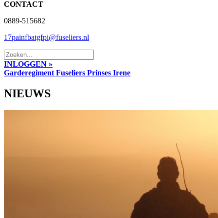
CONTACT
0889-515682
17painfbatgfpi@fuseliers.nl
INLOGGEN »
Garderegiment Fuseliers Prinses Irene
NIEUWS