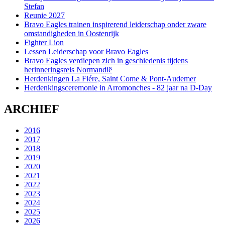
Stefan
Reunie 2027
Bravo Eagles trainen inspirerend leiderschap onder zware
omstandigheden in Oostenrijk
Fighter Lion
Lessen Leiderschap voor Bravo Eagles
Bravo Eagles verdiepen zich in geschiedenis tijdens
herinneringsreis Normandië
Herdenkingen La Fiére, Saint Come & Pont-Audemer
Herdenkingsceremonie in Arromonches - 82 jaar na D-Day
ARCHIEF
2016
2017
2018
2019
2020
2021
2022
2023
2024
2025
2026