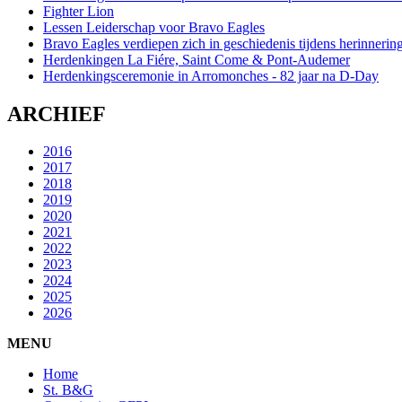
Fighter Lion
Lessen Leiderschap voor Bravo Eagles
Bravo Eagles verdiepen zich in geschiedenis tijdens herinneri
Herdenkingen La Fiére, Saint Come & Pont-Audemer
Herdenkingsceremonie in Arromonches - 82 jaar na D-Day
ARCHIEF
2016
2017
2018
2019
2020
2021
2022
2023
2024
2025
2026
MENU
Home
St. B&G