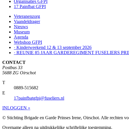
Organisaties GFPI
17 Painfbat GFPI
Veteranenzorg
Vaandeldrager
Nieuws
Museum
Agenda
Webshop GFPI
· Kinderweekend 12 & 13 september 2026
· REUNIE 85 JAAR GARDEREGIMENT FUSELIERS PRI
CONTACT
Postbus 33
5688 ZG Oirschot
T
0889-515682
E
17painfbatgfpi@fuseliers.nl
INLOGGEN »
© Stichting Brigade en Garde Prinses Irene, Oirschot. Alle rechten 
Overname alleen na uitdrukkelijke schriftelijke toestemming.