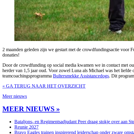
2 maanden geleden zijn we gestart met de crowdfundingsactie voor F
donaties!
Door de crowdfunding op social media kwamen we in contact met ou
herder van 1,5 jaar oud. Voor zowel Luna als Michael was het liefde o
teamcoachingsprogramma
Bultersmekke Assistancedogs
. Dit program
« GA TERUG NAAR HET OVERZICHT
Meer nieuws
MEER NIEUWS »
Bataljons- en Regimentsadjudant Peer draag stokje over aan St
Reunie 2027
Bravo Eagles trainen inspirerend leiderschap onder zware omst