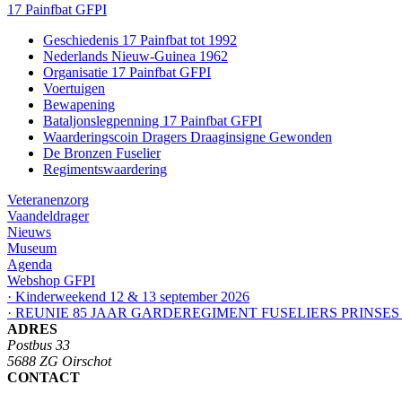
17 Painfbat GFPI
Geschiedenis 17 Painfbat tot 1992
Nederlands Nieuw-Guinea 1962
Organisatie 17 Painfbat GFPI
Voertuigen
Bewapening
Bataljonslegpenning 17 Painfbat GFPI
Waarderingscoin Dragers Draaginsigne Gewonden
De Bronzen Fuselier
Regimentswaardering
Veteranenzorg
Vaandeldrager
Nieuws
Museum
Agenda
Webshop GFPI
· Kinderweekend 12 & 13 september 2026
· REUNIE 85 JAAR GARDEREGIMENT FUSELIERS PRINSES
ADRES
Postbus 33
5688 ZG Oirschot
CONTACT