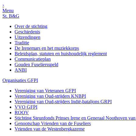
›
Menu
St. B&G
Over de stichting
Geschiedenis
Uitzendingen
Traditie
De Irenemars en het muziekkorps
Beleidsplan, statuten en huishoudelijk reglement
Communicatieplan
Gouden Fuseliersspeld
ANBI
Organisaties GFPI
Vereniging van Veteranen GFPI
Vereniging van Oud-strijders KNBPI
Vereniging van Oud-strijders Indië-bataljons GRPI
VVO GFPI
ROOV
Stichting Steunfonds Prinses Irene en Generaal Noothoven va
Genootschap Vrienden van de Fuseliers
Vrienden van de Westenbergkazerne