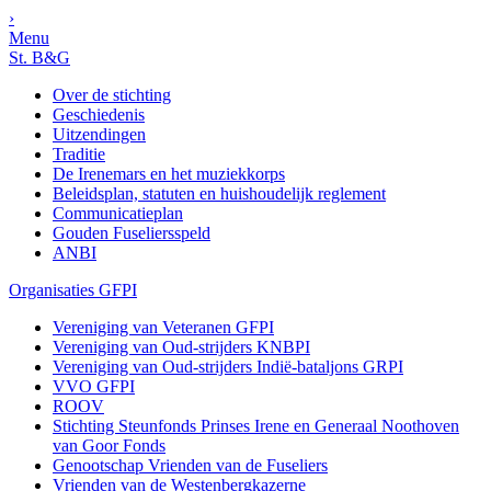
›
Menu
St. B&G
Over de stichting
Geschiedenis
Uitzendingen
Traditie
De Irenemars en het muziekkorps
Beleidsplan, statuten en huishoudelijk reglement
Communicatieplan
Gouden Fuseliersspeld
ANBI
Organisaties GFPI
Vereniging van Veteranen GFPI
Vereniging van Oud-strijders KNBPI
Vereniging van Oud-strijders Indië-bataljons GRPI
VVO GFPI
ROOV
Stichting Steunfonds Prinses Irene en Generaal Noothoven
van Goor Fonds
Genootschap Vrienden van de Fuseliers
Vrienden van de Westenbergkazerne