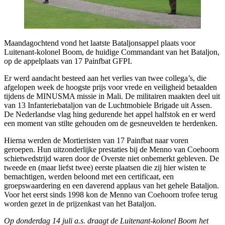
Maandagochtend vond het laatste Bataljonsappel plaats voor
Luitenant-kolonel Boom, de huidige Commandant van het Bataljon,
op de appelplaats van 17 Painfbat GFPI.
Er werd aandacht besteed aan het verlies van twee collega’s, die
afgelopen week de hoogste prijs voor vrede en veiligheid betaalden
tijdens de MINUSMA missie in Mali. De militairen maakten deel uit
van 13 Infanteriebataljon van de Luchtmobiele Brigade uit Assen.
De Nederlandse vlag hing gedurende het appel halfstok en er werd
een moment van stilte gehouden om de gesneuvelden te herdenken.
Hierna werden de Mortieristen van 17 Painfbat naar voren
geroepen. Hun uitzonderlijke prestaties bij de Menno van Coehoorn
schietwedstrijd waren door de Overste niet onbemerkt gebleven. De
tweede en (maar liefst twee) eerste plaatsen die zij hier wisten te
bemachtigen, werden beloond met een certificaat, een
groepswaardering en een daverend applaus van het gehele Bataljon.
Voor het eerst sinds 1998 kon de Menno van Coehoorn trofee terug
worden gezet in de prijzenkast van het Bataljon.
Op donderdag 14 juli a.s. draagt de Luitenant-kolonel Boom het