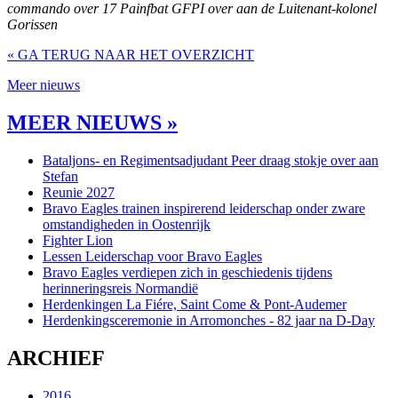
commando over 17 Painfbat GFPI over aan de Luitenant-kolonel
Gorissen
« GA TERUG NAAR HET OVERZICHT
Meer nieuws
MEER NIEUWS »
Bataljons- en Regimentsadjudant Peer draag stokje over aan
Stefan
Reunie 2027
Bravo Eagles trainen inspirerend leiderschap onder zware
omstandigheden in Oostenrijk
Fighter Lion
Lessen Leiderschap voor Bravo Eagles
Bravo Eagles verdiepen zich in geschiedenis tijdens
herinneringsreis Normandië
Herdenkingen La Fiére, Saint Come & Pont-Audemer
Herdenkingsceremonie in Arromonches - 82 jaar na D-Day
ARCHIEF
2016