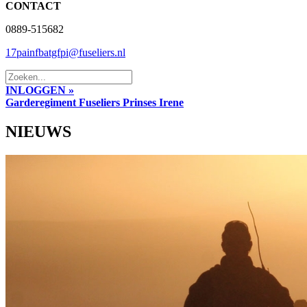
CONTACT
0889-515682
17painfbatgfpi@fuseliers.nl
INLOGGEN »
Garderegiment Fuseliers Prinses Irene
NIEUWS