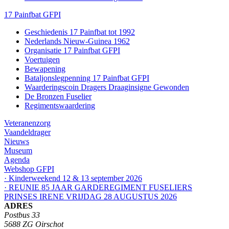
17 Painfbat GFPI
Geschiedenis 17 Painfbat tot 1992
Nederlands Nieuw-Guinea 1962
Organisatie 17 Painfbat GFPI
Voertuigen
Bewapening
Bataljonslegpenning 17 Painfbat GFPI
Waarderingscoin Dragers Draaginsigne Gewonden
De Bronzen Fuselier
Regimentswaardering
Veteranenzorg
Vaandeldrager
Nieuws
Museum
Agenda
Webshop GFPI
· Kinderweekend 12 & 13 september 2026
· REUNIE 85 JAAR GARDEREGIMENT FUSELIERS
PRINSES IRENE VRIJDAG 28 AUGUSTUS 2026
ADRES
Postbus 33
5688 ZG Oirschot