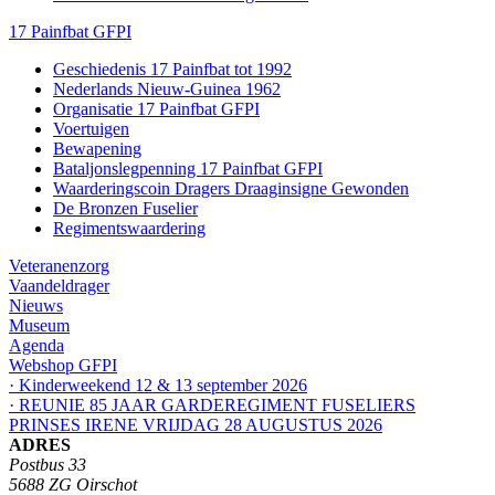
17 Painfbat GFPI
Geschiedenis 17 Painfbat tot 1992
Nederlands Nieuw-Guinea 1962
Organisatie 17 Painfbat GFPI
Voertuigen
Bewapening
Bataljonslegpenning 17 Painfbat GFPI
Waarderingscoin Dragers Draaginsigne Gewonden
De Bronzen Fuselier
Regimentswaardering
Veteranenzorg
Vaandeldrager
Nieuws
Museum
Agenda
Webshop GFPI
· Kinderweekend 12 & 13 september 2026
· REUNIE 85 JAAR GARDEREGIMENT FUSELIERS
PRINSES IRENE VRIJDAG 28 AUGUSTUS 2026
ADRES
Postbus 33
5688 ZG Oirschot