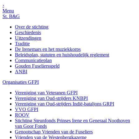
›
Menu
St. B&G
Over de stichting
Geschiedenis
Uitzendingen
Traditie
De Irenemars en het muziekkorps
Beleidsplan, statuten en huishoudelijk reglement
Communicatieplan
Gouden Fuseliersspeld
ANBI
Organisaties GFPI
Vereniging van Veteranen GFPI
Vereniging van Oud-strijders KNBPI
Vereniging van Oud-strijders Indië-bataljons GRPI
VVO GFPI
ROOV
Stichting Steunfonds Prinses Irene en Generaal Noothoven
van Goor Fonds
Genootschap Vrienden van de Fuseliers
Vrienden van de Westenbergkazerne