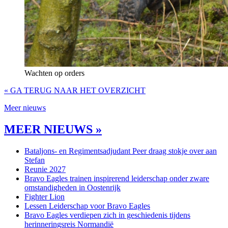
Wachten op orders
« GA TERUG NAAR HET OVERZICHT
Meer nieuws
MEER NIEUWS »
Bataljons- en Regimentsadjudant Peer draag stokje over aan
Stefan
Reunie 2027
Bravo Eagles trainen inspirerend leiderschap onder zware
omstandigheden in Oostenrijk
Fighter Lion
Lessen Leiderschap voor Bravo Eagles
Bravo Eagles verdiepen zich in geschiedenis tijdens
herinneringsreis Normandië