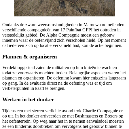
Ondanks de zware weersomstandigheden in Marnewaard oefenden
verschillende compagnieën van 17 Painfbat GFPI het optreden in
verstedelijkt gebied. De Alpha Compagnie moest een gebouw
innemen waar de oefenvijand zich verscholen hield. Op het moment
dat iedereen zich op locatie verzameld had, kon de actie beginnen.
Plannen & organiseren
Verdekt opgesteld zaten de militairen op hun knieën te wachten
todat ze voorwaarts mochten treden. Belangrijke aspecten waren het
plannen en organiseren. De oefening kwam hier enigszins langzaam
op gang. In de evaluatie direct na de oefening was er tijd om
verbeterpunten in kaart te brengen.
Werken in het donker
Tijdens een met sterren verlichte avond trok Charlie Compagnie er
op uit. In het donker arriveerden ze met Bushmasters en Boxers op
het oefenterrein. Op weg naar het in te nemen aanvalsdoel moesten
ze een hindernis doorbreken om vervolgens het gebouw binnen te