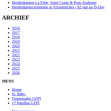
Herdenkingen La Fiére, Saint Come & Pont-Audemer
Herdenkingsceremonie in Arromonches - 82 jaar na D-Day
ARCHIEF
2016
2017
2018
2019
2020
2021
2022
2023
2024
2025
2026
MENU
Home
St. B&G
Organisaties GFPI
17 Painfbat GFPI