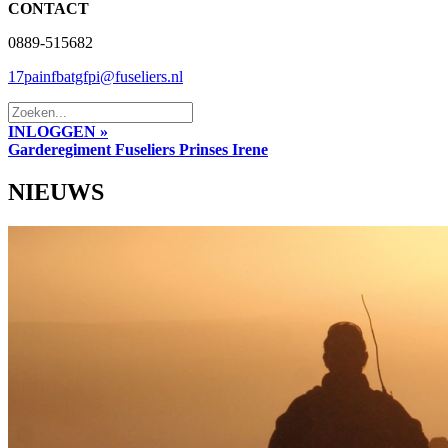
CONTACT
0889-515682
17painfbatgfpi@fuseliers.nl
INLOGGEN »
Garderegiment Fuseliers Prinses Irene
NIEUWS