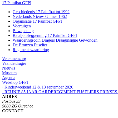
17 Painfbat GFPI
Geschiedenis 17 Painfbat tot 1992
Nederlands Nieuw-Guinea 1962
Organisatie 17 Painfbat GFPI
Voertuigen
Bewapening
Bataljonslegpenning 17 Painfbat GFPI
Waarderingscoin Dragers Draaginsigne Gewonden
De Bronzen Fuselier
Regimentswaardering
Veteranenzorg
Vaandeldrager
Nieuws
Museum
Agenda
Webshop GFPI
· Kinderweekend 12 & 13 september 2026
· REUNIE 85 JAAR GARDEREGIMENT FUSELIERS PRINSES
ADRES
Postbus 33
5688 ZG Oirschot
CONTACT