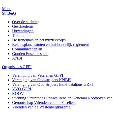
›
Menu
St. B&G
Over de stichting
Geschiedenis
Uitzendingen
Traditie
De Irenemars en het muziekkorps
Beleidsplan, statuten en huishoudelijk reglement
Communicatieplan
Gouden Fuseliersspeld
ANBI
Organisaties GFPI
Vereniging van Veteranen GFPI
Vereniging van Oud-strijders KNBPI
Vereniging van Oud-strijders Indië-bataljons GRPI
VVO GFPI
ROOV
Stichting Steunfonds Prinses Irene en Generaal Noothoven va
Genootschap Vrienden van de Fuseliers
Vrienden van de Westenbergkazerne