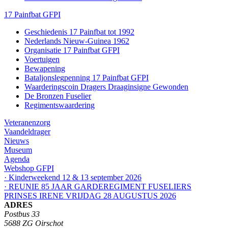
17 Painfbat GFPI
Geschiedenis 17 Painfbat tot 1992
Nederlands Nieuw-Guinea 1962
Organisatie 17 Painfbat GFPI
Voertuigen
Bewapening
Bataljonslegpenning 17 Painfbat GFPI
Waarderingscoin Dragers Draaginsigne Gewonden
De Bronzen Fuselier
Regimentswaardering
Veteranenzorg
Vaandeldrager
Nieuws
Museum
Agenda
Webshop GFPI
· Kinderweekend 12 & 13 september 2026
· REUNIE 85 JAAR GARDEREGIMENT FUSELIERS
PRINSES IRENE VRIJDAG 28 AUGUSTUS 2026
ADRES
Postbus 33
5688 ZG Oirschot