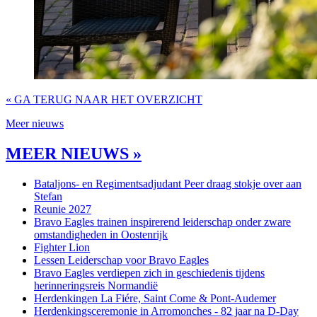
« GA TERUG NAAR HET OVERZICHT
Meer nieuws
MEER NIEUWS »
Bataljons- en Regimentsadjudant Peer draag stokje over aan
Stefan
Reunie 2027
Bravo Eagles trainen inspirerend leiderschap onder zware
omstandigheden in Oostenrijk
Fighter Lion
Lessen Leiderschap voor Bravo Eagles
Bravo Eagles verdiepen zich in geschiedenis tijdens
herinneringsreis Normandië
Herdenkingen La Fiére, Saint Come & Pont-Audemer
Herdenkingsceremonie in Arromonches - 82 jaar na D-Day