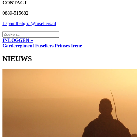
CONTACT
0889-515682
17painfbatgfpi@fuseliers.nl
INLOGGEN »
Garderegiment Fuseliers Prinses Irene
NIEUWS