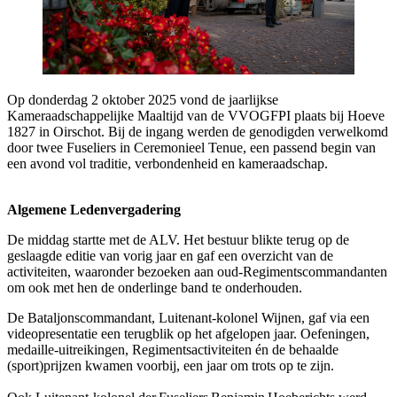
Op donderdag 2 oktober 2025 vond de jaarlijkse
Kameraadschappelijke Maaltijd van de VVOGFPI plaats bij Hoeve
1827 in Oirschot. Bij de ingang werden de genodigden verwelkomd
door twee Fuseliers in Ceremonieel Tenue, een passend begin van
een avond vol traditie, verbondenheid en kameraadschap.
Algemene Ledenvergadering
De middag startte met de ALV. Het bestuur blikte terug op de
geslaagde editie van vorig jaar en gaf een overzicht van de
activiteiten, waaronder bezoeken aan oud-Regimentscommandanten
om ook met hen de onderlinge band te onderhouden.
De Bataljonscommandant, Luitenant-kolonel Wijnen, gaf via een
videopresentatie een terugblik op het afgelopen jaar. Oefeningen,
medaille-uitreikingen, Regimentsactiviteiten én de behaalde
(sport)prijzen kwamen voorbij, een jaar om trots op te zijn.