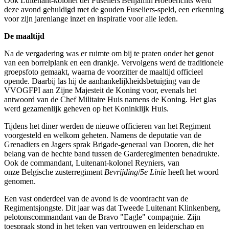
Ook Luitenant‑kolonel der Fuseliers Benjamin Hoeberichts werd
deze avond gehuldigd met de gouden Fuseliers‑speld, een erkenning
voor zijn jarenlange inzet en inspiratie voor alle leden.
De maaltijd
Na de vergadering was er ruimte om bij te praten onder het genot
van een borrelplank en een drankje. Vervolgens werd de traditionele
groepsfoto gemaakt, waarna de voorzitter de maaltijd officieel
opende. Daarbij las hij de aanhankelijkheidsbetuiging van de
VVOGFPI aan Zijne Majesteit de Koning voor, evenals het
antwoord van de Chef Militaire Huis namens de Koning. Het glas
werd gezamenlijk geheven op het Koninklijk Huis.
Tijdens het diner werden de nieuwe officieren van het Regiment
voorgesteld en welkom geheten. Namens de deputatie van de
Grenadiers en Jagers sprak Brigade-generaal van Dooren, die het
belang van de hechte band tussen de Garderegimenten benadrukte.
Ook de commandant, Luitenant-kolonel Reyniers, van
onze Belgische zusterregiment
Bevrijding
/
5e Linie
heeft het woord
genomen.
Een vast onderdeel van de avond is de voordracht van de
Regimentsjongste. Dit jaar was dat Tweede Luitenant Klinkenberg,
pelotonscommandant van de Bravo "Eagle" compagnie. Zijn
toespraak stond in het teken van vertrouwen en leiderschap en