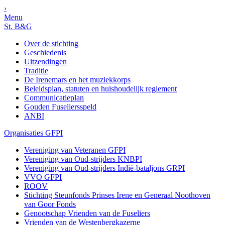
›
Menu
St. B&G
Over de stichting
Geschiedenis
Uitzendingen
Traditie
De Irenemars en het muziekkorps
Beleidsplan, statuten en huishoudelijk reglement
Communicatieplan
Gouden Fuseliersspeld
ANBI
Organisaties GFPI
Vereniging van Veteranen GFPI
Vereniging van Oud-strijders KNBPI
Vereniging van Oud-strijders Indië-bataljons GRPI
VVO GFPI
ROOV
Stichting Steunfonds Prinses Irene en Generaal Noothoven
van Goor Fonds
Genootschap Vrienden van de Fuseliers
Vrienden van de Westenbergkazerne