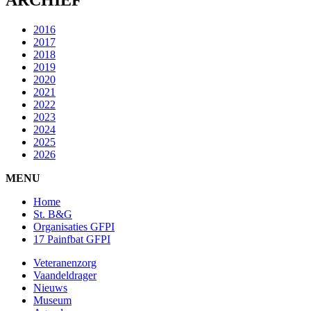
2016
2017
2018
2019
2020
2021
2022
2023
2024
2025
2026
MENU
Home
St. B&G
Organisaties GFPI
17 Painfbat GFPI
Veteranenzorg
Vaandeldrager
Nieuws
Museum