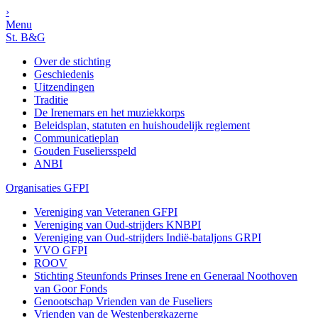
›
Menu
St. B&G
Over de stichting
Geschiedenis
Uitzendingen
Traditie
De Irenemars en het muziekkorps
Beleidsplan, statuten en huishoudelijk reglement
Communicatieplan
Gouden Fuseliersspeld
ANBI
Organisaties GFPI
Vereniging van Veteranen GFPI
Vereniging van Oud-strijders KNBPI
Vereniging van Oud-strijders Indië-bataljons GRPI
VVO GFPI
ROOV
Stichting Steunfonds Prinses Irene en Generaal Noothoven
van Goor Fonds
Genootschap Vrienden van de Fuseliers
Vrienden van de Westenbergkazerne