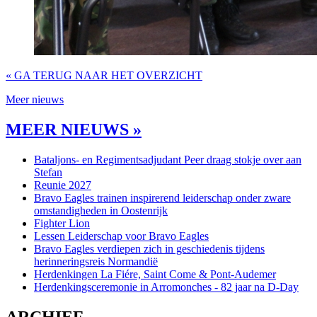
« GA TERUG NAAR HET OVERZICHT
Meer nieuws
MEER NIEUWS »
Bataljons- en Regimentsadjudant Peer draag stokje over aan
Stefan
Reunie 2027
Bravo Eagles trainen inspirerend leiderschap onder zware
omstandigheden in Oostenrijk
Fighter Lion
Lessen Leiderschap voor Bravo Eagles
Bravo Eagles verdiepen zich in geschiedenis tijdens
herinneringsreis Normandië
Herdenkingen La Fiére, Saint Come & Pont-Audemer
Herdenkingsceremonie in Arromonches - 82 jaar na D-Day
ARCHIEF