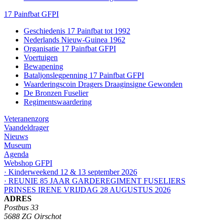
17 Painfbat GFPI
Geschiedenis 17 Painfbat tot 1992
Nederlands Nieuw-Guinea 1962
Organisatie 17 Painfbat GFPI
Voertuigen
Bewapening
Bataljonslegpenning 17 Painfbat GFPI
Waarderingscoin Dragers Draaginsigne Gewonden
De Bronzen Fuselier
Regimentswaardering
Veteranenzorg
Vaandeldrager
Nieuws
Museum
Agenda
Webshop GFPI
· Kinderweekend 12 & 13 september 2026
· REUNIE 85 JAAR GARDEREGIMENT FUSELIERS
PRINSES IRENE VRIJDAG 28 AUGUSTUS 2026
ADRES
Postbus 33
5688 ZG Oirschot