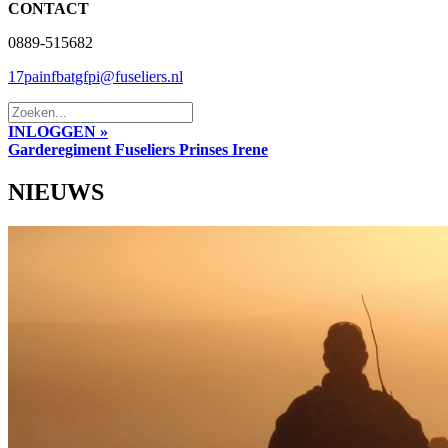
CONTACT
0889-515682
17painfbatgfpi@fuseliers.nl
INLOGGEN »
Garderegiment Fuseliers Prinses Irene
NIEUWS