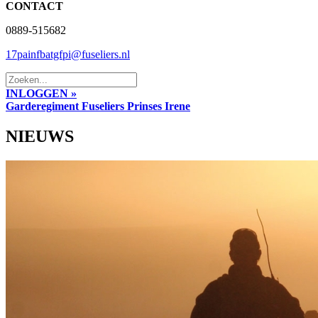
CONTACT
0889-515682
17painfbatgfpi@fuseliers.nl
INLOGGEN »
Garderegiment Fuseliers Prinses Irene
NIEUWS