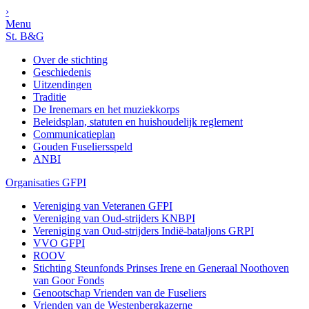
›
Menu
St. B&G
Over de stichting
Geschiedenis
Uitzendingen
Traditie
De Irenemars en het muziekkorps
Beleidsplan, statuten en huishoudelijk reglement
Communicatieplan
Gouden Fuseliersspeld
ANBI
Organisaties GFPI
Vereniging van Veteranen GFPI
Vereniging van Oud-strijders KNBPI
Vereniging van Oud-strijders Indië-bataljons GRPI
VVO GFPI
ROOV
Stichting Steunfonds Prinses Irene en Generaal Noothoven
van Goor Fonds
Genootschap Vrienden van de Fuseliers
Vrienden van de Westenbergkazerne