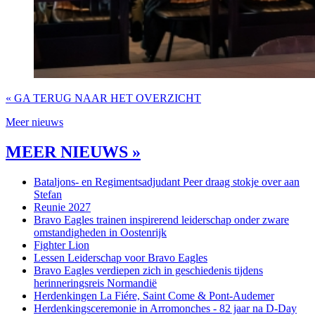
« GA TERUG NAAR HET OVERZICHT
Meer nieuws
MEER NIEUWS »
Bataljons- en Regimentsadjudant Peer draag stokje over aan
Stefan
Reunie 2027
Bravo Eagles trainen inspirerend leiderschap onder zware
omstandigheden in Oostenrijk
Fighter Lion
Lessen Leiderschap voor Bravo Eagles
Bravo Eagles verdiepen zich in geschiedenis tijdens
herinneringsreis Normandië
Herdenkingen La Fiére, Saint Come & Pont-Audemer
Herdenkingsceremonie in Arromonches - 82 jaar na D-Day