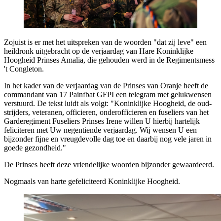
Zojuist is er met het uitspreken van de woorden "dat zij leve" een
heildronk uitgebracht op de verjaardag van Hare Koninklijke
Hoogheid Prinses Amalia, die gehouden werd in de Regimentsmess
't Congleton.
In het kader van de verjaardag van de Prinses van Oranje heeft de
commandant van 17 Painfbat GFPI een telegram met gelukwensen
verstuurd. De tekst luidt als volgt: "Koninklijke Hoogheid, de oud-
strijders, veteranen, officieren, onderofficieren en fuseliers van het
Garderegiment Fuseliers Prinses Irene willen U hierbij hartelijk
feliciteren met Uw negentiende verjaardag. Wij wensen U een
bijzonder fijne en vreugdevolle dag toe en daarbij nog vele jaren in
goede gezondheid."
De Prinses heeft deze vriendelijke woorden bijzonder gewaardeerd.
Nogmaals van harte gefeliciteerd Koninklijke Hoogheid.