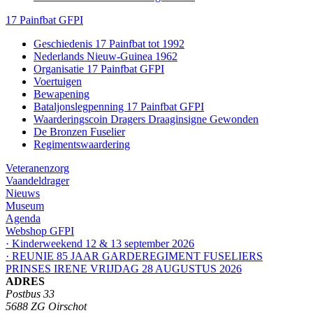
17 Painfbat GFPI
Geschiedenis 17 Painfbat tot 1992
Nederlands Nieuw-Guinea 1962
Organisatie 17 Painfbat GFPI
Voertuigen
Bewapening
Bataljonslegpenning 17 Painfbat GFPI
Waarderingscoin Dragers Draaginsigne Gewonden
De Bronzen Fuselier
Regimentswaardering
Veteranenzorg
Vaandeldrager
Nieuws
Museum
Agenda
Webshop GFPI
· Kinderweekend 12 & 13 september 2026
· REUNIE 85 JAAR GARDEREGIMENT FUSELIERS
PRINSES IRENE VRIJDAG 28 AUGUSTUS 2026
ADRES
Postbus 33
5688 ZG Oirschot