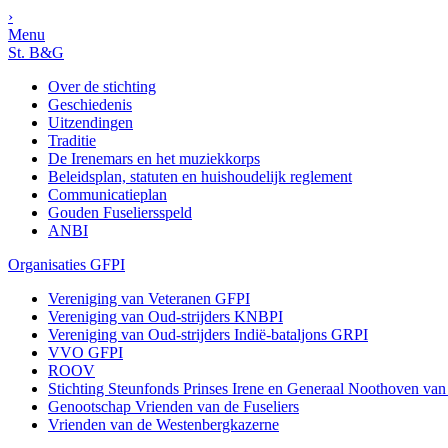
›
Menu
St. B&G
Over de stichting
Geschiedenis
Uitzendingen
Traditie
De Irenemars en het muziekkorps
Beleidsplan, statuten en huishoudelijk reglement
Communicatieplan
Gouden Fuseliersspeld
ANBI
Organisaties GFPI
Vereniging van Veteranen GFPI
Vereniging van Oud-strijders KNBPI
Vereniging van Oud-strijders Indië-bataljons GRPI
VVO GFPI
ROOV
Stichting Steunfonds Prinses Irene en Generaal Noothoven va
Genootschap Vrienden van de Fuseliers
Vrienden van de Westenbergkazerne