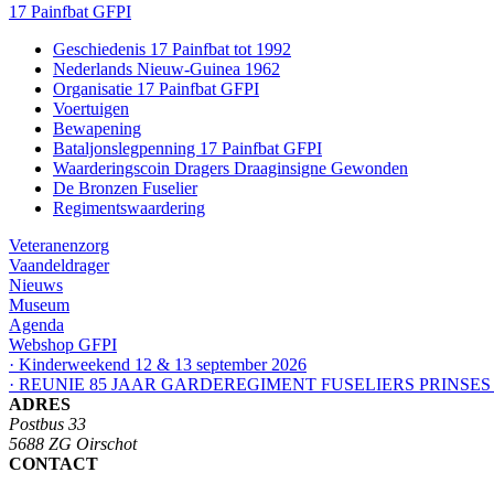
17 Painfbat GFPI
Geschiedenis 17 Painfbat tot 1992
Nederlands Nieuw-Guinea 1962
Organisatie 17 Painfbat GFPI
Voertuigen
Bewapening
Bataljonslegpenning 17 Painfbat GFPI
Waarderingscoin Dragers Draaginsigne Gewonden
De Bronzen Fuselier
Regimentswaardering
Veteranenzorg
Vaandeldrager
Nieuws
Museum
Agenda
Webshop GFPI
· Kinderweekend 12 & 13 september 2026
· REUNIE 85 JAAR GARDEREGIMENT FUSELIERS PRINSES
ADRES
Postbus 33
5688 ZG Oirschot
CONTACT