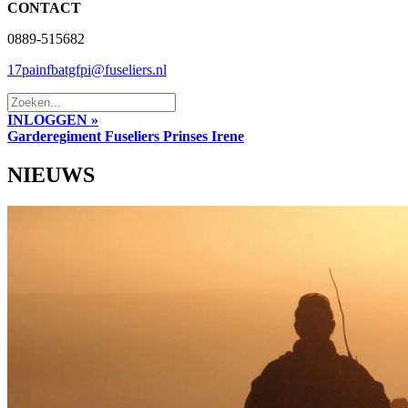
CONTACT
0889-515682
17painfbatgfpi@fuseliers.nl
INLOGGEN »
Garderegiment Fuseliers Prinses Irene
NIEUWS