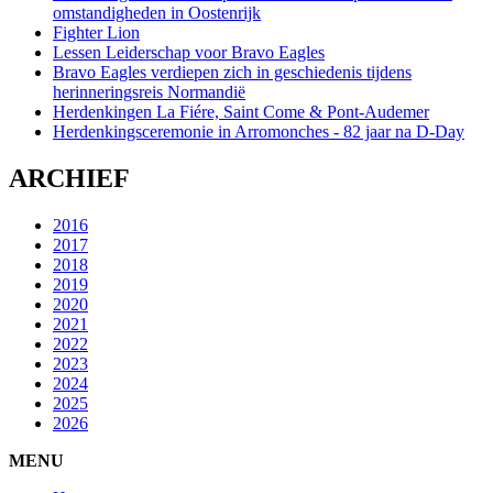
omstandigheden in Oostenrijk
Fighter Lion
Lessen Leiderschap voor Bravo Eagles
Bravo Eagles verdiepen zich in geschiedenis tijdens
herinneringsreis Normandië
Herdenkingen La Fiére, Saint Come & Pont-Audemer
Herdenkingsceremonie in Arromonches - 82 jaar na D-Day
ARCHIEF
2016
2017
2018
2019
2020
2021
2022
2023
2024
2025
2026
MENU