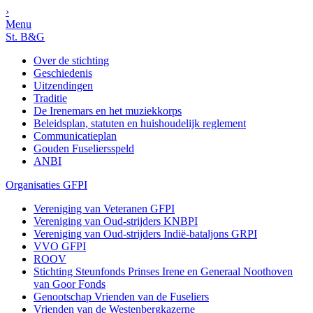
›
Menu
St. B&G
Over de stichting
Geschiedenis
Uitzendingen
Traditie
De Irenemars en het muziekkorps
Beleidsplan, statuten en huishoudelijk reglement
Communicatieplan
Gouden Fuseliersspeld
ANBI
Organisaties GFPI
Vereniging van Veteranen GFPI
Vereniging van Oud-strijders KNBPI
Vereniging van Oud-strijders Indië-bataljons GRPI
VVO GFPI
ROOV
Stichting Steunfonds Prinses Irene en Generaal Noothoven
van Goor Fonds
Genootschap Vrienden van de Fuseliers
Vrienden van de Westenbergkazerne