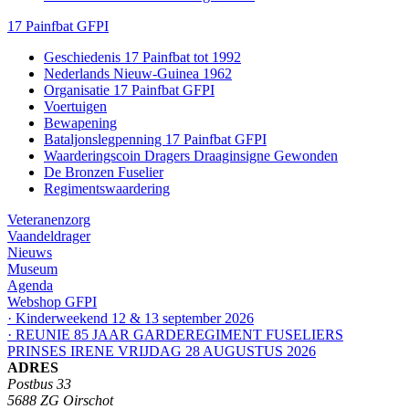
17 Painfbat GFPI
Geschiedenis 17 Painfbat tot 1992
Nederlands Nieuw-Guinea 1962
Organisatie 17 Painfbat GFPI
Voertuigen
Bewapening
Bataljonslegpenning 17 Painfbat GFPI
Waarderingscoin Dragers Draaginsigne Gewonden
De Bronzen Fuselier
Regimentswaardering
Veteranenzorg
Vaandeldrager
Nieuws
Museum
Agenda
Webshop GFPI
· Kinderweekend 12 & 13 september 2026
· REUNIE 85 JAAR GARDEREGIMENT FUSELIERS
PRINSES IRENE VRIJDAG 28 AUGUSTUS 2026
ADRES
Postbus 33
5688 ZG Oirschot