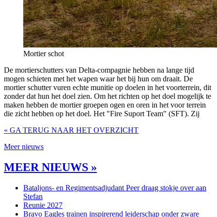
Mortier schot
De mortierschutters van Delta-compagnie hebben na lange tijd
mogen schieten met het wapen waar het bij hun om draait. De
mortier schutter vuren echte munitie op doelen in het voorterrein, dit
zonder dat hun het doel zien. Om het richten op het doel mogelijk te
maken hebben de mortier groepen ogen en oren in het voor terrein
die zicht hebben op het doel. Het "Fire Suport Team" (SFT). Zij
« GA TERUG NAAR HET OVERZICHT
Meer nieuws
MEER NIEUWS »
Bataljons- en Regimentsadjudant Peer draag stokje over aan
Stefan
Reunie 2027
Bravo Eagles trainen inspirerend leiderschap onder zware