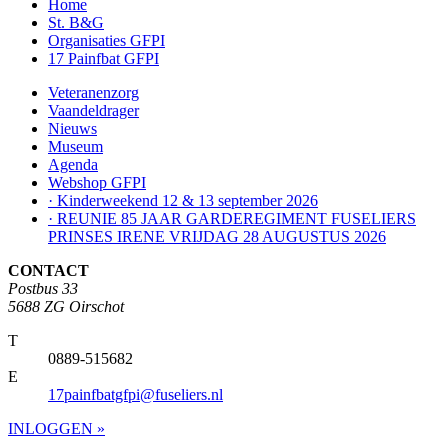
Home
St. B&G
Organisaties GFPI
17 Painfbat GFPI
Veteranenzorg
Vaandeldrager
Nieuws
Museum
Agenda
Webshop GFPI
· Kinderweekend 12 & 13 september 2026
· REUNIE 85 JAAR GARDEREGIMENT FUSELIERS
PRINSES IRENE VRIJDAG 28 AUGUSTUS 2026
CONTACT
Postbus 33
5688 ZG Oirschot
T
0889-515682
E
17painfbatgfpi@fuseliers.nl
INLOGGEN »