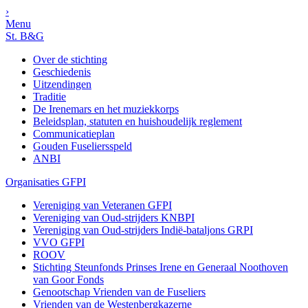
›
Menu
St. B&G
Over de stichting
Geschiedenis
Uitzendingen
Traditie
De Irenemars en het muziekkorps
Beleidsplan, statuten en huishoudelijk reglement
Communicatieplan
Gouden Fuseliersspeld
ANBI
Organisaties GFPI
Vereniging van Veteranen GFPI
Vereniging van Oud-strijders KNBPI
Vereniging van Oud-strijders Indië-bataljons GRPI
VVO GFPI
ROOV
Stichting Steunfonds Prinses Irene en Generaal Noothoven
van Goor Fonds
Genootschap Vrienden van de Fuseliers
Vrienden van de Westenbergkazerne