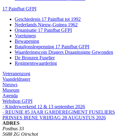
17 Painfbat GFPI
Geschiedenis 17 Painfbat tot 1992
Nederlands Nieuw-Guinea 1962
Organisatie 17 Painfbat GFPI
Voertuigen
Bewapening
Bataljonslegpenning 17 Painfbat GFPI
Waarderingscoin Dragers Draaginsigne Gewonden
De Bronzen Fuselier
Regimentswaardering
Veteranenzorg
Vaandeldrager
Nieuws
Museum
Agenda
Webshop GFPI
· Kinderweekend 12 & 13 september 2026
· REUNIE 85 JAAR GARDEREGIMENT FUSELIERS
PRINSES IRENE VRIJDAG 28 AUGUSTUS 2026
ADRES
Postbus 33
5688 ZG Oirschot