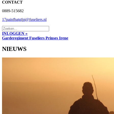
CONTACT
0889-515682
17painfbatgfpi@fuseliers.nl
INLOGGEN »
Garderegiment Fuseliers Prinses Irene
NIEUWS