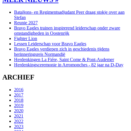
Bataljons- en Regimentsadjudant Peer draag stokje over aan
Stefan
Reunie 2027
Bravo Eagles trainen inspirerend leiderschap onder zware
omstandigheden in Oostenrijk
Fighter Lion
Lessen Leiderschap voor Bravo Eagles
Bravo Eagles verdiepen zich in geschiedenis tijdens
herinneringsreis Normandië
Herdenkingen La Fiére, Saint Come & Pont-Audemer
Herdenkingsceremonie in Arromonches - 82 jaar na D-Day
ARCHIEF
2016
2017
2018
2019
2020
2021
2022
2023