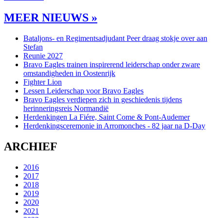
MEER NIEUWS »
Bataljons- en Regimentsadjudant Peer draag stokje over aan
Stefan
Reunie 2027
Bravo Eagles trainen inspirerend leiderschap onder zware
omstandigheden in Oostenrijk
Fighter Lion
Lessen Leiderschap voor Bravo Eagles
Bravo Eagles verdiepen zich in geschiedenis tijdens
herinneringsreis Normandië
Herdenkingen La Fiére, Saint Come & Pont-Audemer
Herdenkingsceremonie in Arromonches - 82 jaar na D-Day
ARCHIEF
2016
2017
2018
2019
2020
2021