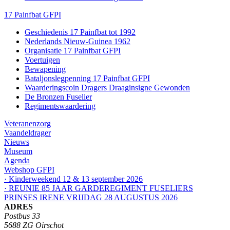
17 Painfbat GFPI
Geschiedenis 17 Painfbat tot 1992
Nederlands Nieuw-Guinea 1962
Organisatie 17 Painfbat GFPI
Voertuigen
Bewapening
Bataljonslegpenning 17 Painfbat GFPI
Waarderingscoin Dragers Draaginsigne Gewonden
De Bronzen Fuselier
Regimentswaardering
Veteranenzorg
Vaandeldrager
Nieuws
Museum
Agenda
Webshop GFPI
· Kinderweekend 12 & 13 september 2026
· REUNIE 85 JAAR GARDEREGIMENT FUSELIERS
PRINSES IRENE VRIJDAG 28 AUGUSTUS 2026
ADRES
Postbus 33
5688 ZG Oirschot