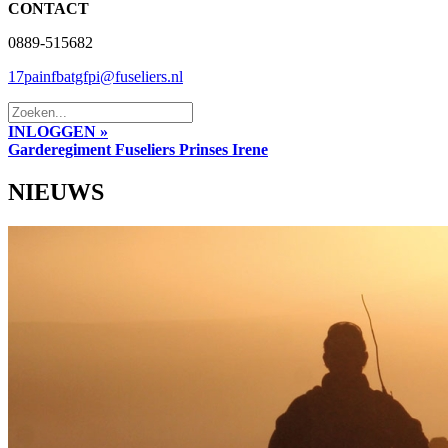
CONTACT
0889-515682
17painfbatgfpi@fuseliers.nl
INLOGGEN »
Garderegiment Fuseliers Prinses Irene
NIEUWS