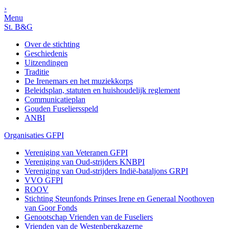
›
Menu
St. B&G
Over de stichting
Geschiedenis
Uitzendingen
Traditie
De Irenemars en het muziekkorps
Beleidsplan, statuten en huishoudelijk reglement
Communicatieplan
Gouden Fuseliersspeld
ANBI
Organisaties GFPI
Vereniging van Veteranen GFPI
Vereniging van Oud-strijders KNBPI
Vereniging van Oud-strijders Indië-bataljons GRPI
VVO GFPI
ROOV
Stichting Steunfonds Prinses Irene en Generaal Noothoven
van Goor Fonds
Genootschap Vrienden van de Fuseliers
Vrienden van de Westenbergkazerne