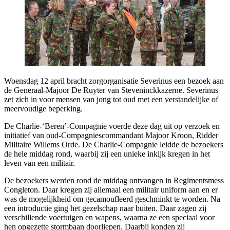
Woensdag 12 april bracht zorgorganisatie Severinus een bezoek aan
de Generaal-Majoor De Ruyter van Steveninckkazerne. Severinus
zet zich in voor mensen van jong tot oud met een verstandelijke of
meervoudige beperking.
De Charlie-‘Beren’-Compagnie voerde deze dag uit op verzoek en
initiatief van oud-Compagniescommandant Majoor Kroon, Ridder
Militaire Willems Orde. De Charlie-Compagnie leidde de bezoekers
de hele middag rond, waarbij zij een unieke inkijk kregen in het
leven van een militair.
De bezoekers werden rond de middag ontvangen in Regimentsmess
Congleton. Daar kregen zij allemaal een militair uniform aan en er
was de mogelijkheid om gecamoufleerd geschminkt te worden. Na
een introductie ging het gezelschap naar buiten. Daar zagen zij
verschillende voertuigen en wapens, waarna ze een speciaal voor
hen opgezette stormbaan doorliepen. Daarbij konden zij