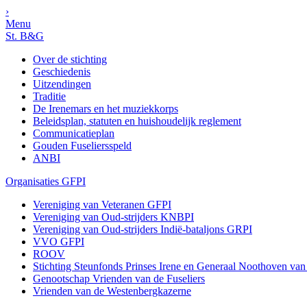
›
Menu
St. B&G
Over de stichting
Geschiedenis
Uitzendingen
Traditie
De Irenemars en het muziekkorps
Beleidsplan, statuten en huishoudelijk reglement
Communicatieplan
Gouden Fuseliersspeld
ANBI
Organisaties GFPI
Vereniging van Veteranen GFPI
Vereniging van Oud-strijders KNBPI
Vereniging van Oud-strijders Indië-bataljons GRPI
VVO GFPI
ROOV
Stichting Steunfonds Prinses Irene en Generaal Noothoven va
Genootschap Vrienden van de Fuseliers
Vrienden van de Westenbergkazerne