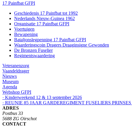
17 Painfbat GFPI
Geschiedenis 17 Painfbat tot 1992
Nederlands Nieuw-Guinea 1962
Organisatie 17 Painfbat GFPI
Voertuigen
Bewapening
Bataljonslegpenning 17 Painfbat GFPI
Waarderingscoin Dragers Draaginsigne Gewonden
De Bronzen Fuselier
Regimentswaardering
Veteranenzorg
Vaandeldrager
Nieuws
Museum
Agenda
Webshop GFPI
· Kinderweekend 12 & 13 september 2026
· REUNIE 85 JAAR GARDEREGIMENT FUSELIERS PRINSES
ADRES
Postbus 33
5688 ZG Oirschot
CONTACT