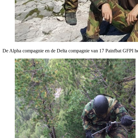
De Alpha compagnie en de Delta compagnie van 17 Painfbat GFPI heb