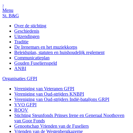
›
Menu
St. B&G
Over de stichting
Geschiedenis
Uitzendingen
Traditie
De Irenemars en het muziekkorps
Beleidsplan, statuten en huishoudelijk reglement
Communicatieplan
Gouden Fuseliersspeld
ANBI
Organisaties GFPI
Vereniging van Veteranen GFPI
Vereniging van Oud-strijders KNBPI
Vereniging van Oud-strijders Indië-bataljons GRPI
VVO GFPI
ROOV
Stichting Steunfonds Prinses Irene en Generaal Noothoven
van Goor Fonds
Genootschap Vrienden van de Fuseliers
Vrienden van de Westenbergkazerne