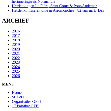
herinneringsreis Normandië
Herdenkingen La Fiére, Saint Come & Pont-Audemer
Herdenkingsceremonie in Arromonches - 82 jaar na D-Day
ARCHIEF
2016
2017
2018
2019
2020
2021
2022
2023
2024
2025
2026
MENU
Home
St. B&G
Organisaties GFPI
17 Painfbat GFPI