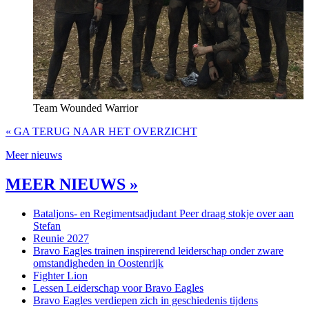
Team Wounded Warrior
« GA TERUG NAAR HET OVERZICHT
Meer nieuws
MEER NIEUWS »
Bataljons- en Regimentsadjudant Peer draag stokje over aan
Stefan
Reunie 2027
Bravo Eagles trainen inspirerend leiderschap onder zware
omstandigheden in Oostenrijk
Fighter Lion
Lessen Leiderschap voor Bravo Eagles
Bravo Eagles verdiepen zich in geschiedenis tijdens