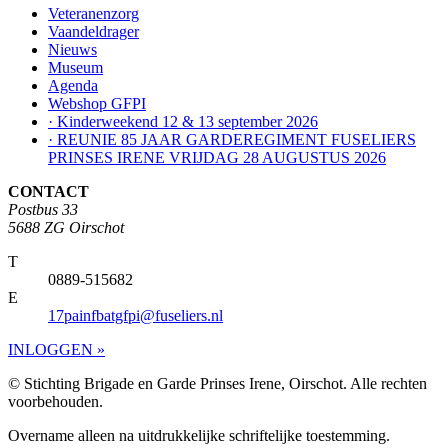
Veteranenzorg
Vaandeldrager
Nieuws
Museum
Agenda
Webshop GFPI
· Kinderweekend 12 & 13 september 2026
· REUNIE 85 JAAR GARDEREGIMENT FUSELIERS
PRINSES IRENE VRIJDAG 28 AUGUSTUS 2026
CONTACT
Postbus 33
5688 ZG Oirschot
T
0889-515682
E
17painfbatgfpi@fuseliers.nl
INLOGGEN »
© Stichting Brigade en Garde Prinses Irene, Oirschot. Alle rechten
voorbehouden.
Overname alleen na uitdrukkelijke schriftelijke toestemming.