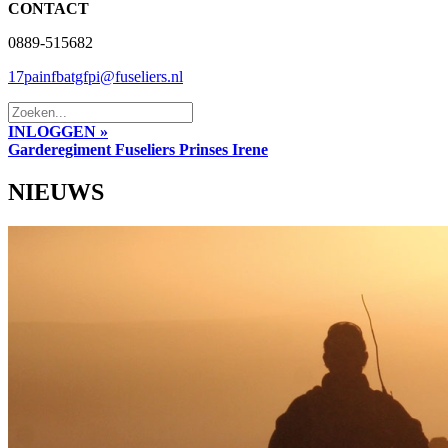
CONTACT
0889-515682
17painfbatgfpi@fuseliers.nl
INLOGGEN »
Garderegiment Fuseliers Prinses Irene
NIEUWS