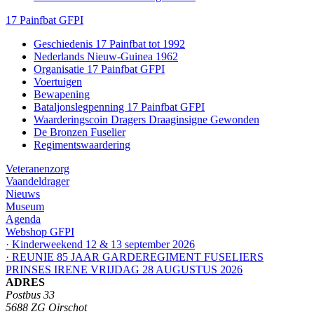
17 Painfbat GFPI
Geschiedenis 17 Painfbat tot 1992
Nederlands Nieuw-Guinea 1962
Organisatie 17 Painfbat GFPI
Voertuigen
Bewapening
Bataljonslegpenning 17 Painfbat GFPI
Waarderingscoin Dragers Draaginsigne Gewonden
De Bronzen Fuselier
Regimentswaardering
Veteranenzorg
Vaandeldrager
Nieuws
Museum
Agenda
Webshop GFPI
· Kinderweekend 12 & 13 september 2026
· REUNIE 85 JAAR GARDEREGIMENT FUSELIERS
PRINSES IRENE VRIJDAG 28 AUGUSTUS 2026
ADRES
Postbus 33
5688 ZG Oirschot