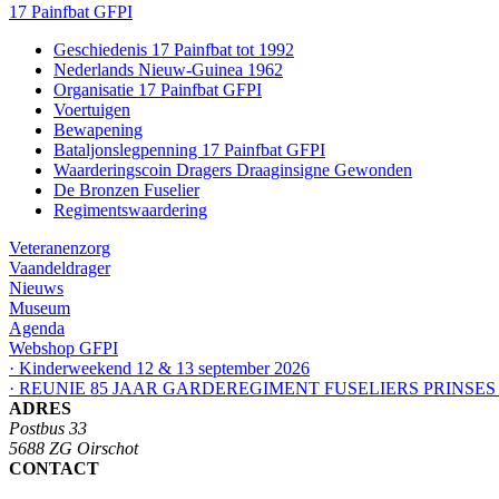
17 Painfbat GFPI
Geschiedenis 17 Painfbat tot 1992
Nederlands Nieuw-Guinea 1962
Organisatie 17 Painfbat GFPI
Voertuigen
Bewapening
Bataljonslegpenning 17 Painfbat GFPI
Waarderingscoin Dragers Draaginsigne Gewonden
De Bronzen Fuselier
Regimentswaardering
Veteranenzorg
Vaandeldrager
Nieuws
Museum
Agenda
Webshop GFPI
· Kinderweekend 12 & 13 september 2026
· REUNIE 85 JAAR GARDEREGIMENT FUSELIERS PRINSES
ADRES
Postbus 33
5688 ZG Oirschot
CONTACT