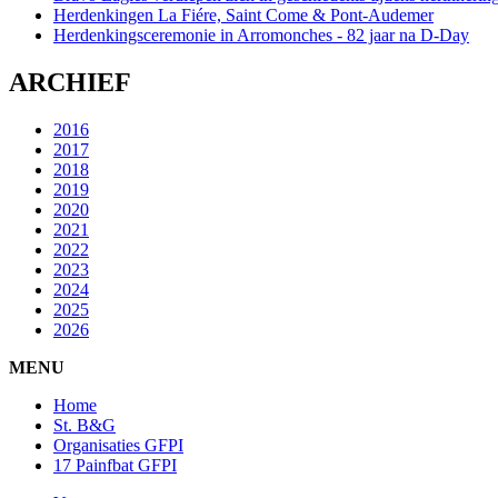
Herdenkingen La Fiére, Saint Come & Pont-Audemer
Herdenkingsceremonie in Arromonches - 82 jaar na D-Day
ARCHIEF
2016
2017
2018
2019
2020
2021
2022
2023
2024
2025
2026
MENU
Home
St. B&G
Organisaties GFPI
17 Painfbat GFPI