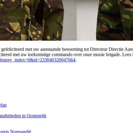
e gefeliciteerd met uw aanstaande benoeming tot Directeur Directie A
liciteerd met uw toekomstige commando over onze mooie brigade. Lees 
&substory_index=0&id=233040320047664
.
efan
andigheden in Oostenrijk
ngsreis Normandië