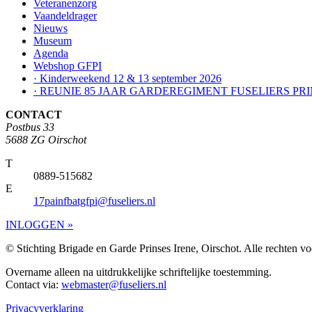
Veteranenzorg
Vaandeldrager
Nieuws
Museum
Agenda
Webshop GFPI
· Kinderweekend 12 & 13 september 2026
· REUNIE 85 JAAR GARDEREGIMENT FUSELIERS PRI
CONTACT
Postbus 33
5688 ZG Oirschot
T
0889-515682
E
17painfbatgfpi@fuseliers.nl
INLOGGEN »
© Stichting Brigade en Garde Prinses Irene, Oirschot. Alle rechten 
Overname alleen na uitdrukkelijke schriftelijke toestemming.
Contact via:
webmaster@fuseliers.nl
Privacyverklaring