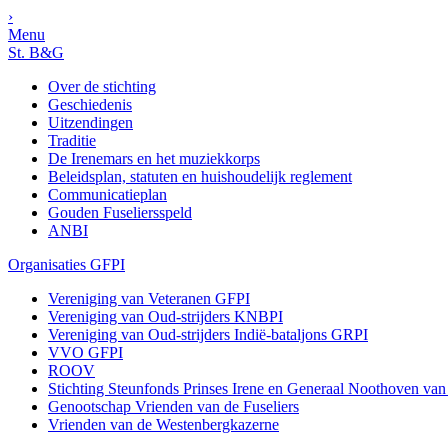
›
Menu
St. B&G
Over de stichting
Geschiedenis
Uitzendingen
Traditie
De Irenemars en het muziekkorps
Beleidsplan, statuten en huishoudelijk reglement
Communicatieplan
Gouden Fuseliersspeld
ANBI
Organisaties GFPI
Vereniging van Veteranen GFPI
Vereniging van Oud-strijders KNBPI
Vereniging van Oud-strijders Indië-bataljons GRPI
VVO GFPI
ROOV
Stichting Steunfonds Prinses Irene en Generaal Noothoven va
Genootschap Vrienden van de Fuseliers
Vrienden van de Westenbergkazerne