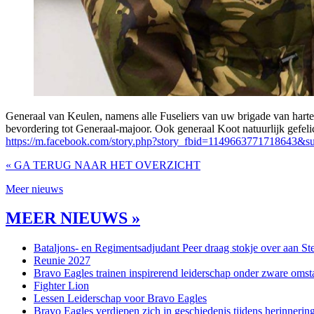
Generaal van Keulen, namens alle Fuseliers van uw brigade van hart
bevordering tot Generaal-majoor. Ook generaal Koot natuurlijk gefe
https://m.facebook.com/story.php?story_fbid=1149663771718643
« GA TERUG NAAR HET OVERZICHT
Meer nieuws
MEER NIEUWS »
Bataljons- en Regimentsadjudant Peer draag stokje over aan St
Reunie 2027
Bravo Eagles trainen inspirerend leiderschap onder zware omst
Fighter Lion
Lessen Leiderschap voor Bravo Eagles
Bravo Eagles verdiepen zich in geschiedenis tijdens herinneri