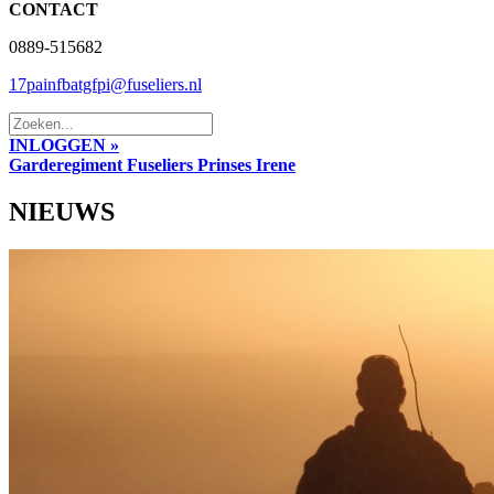
CONTACT
0889-515682
17painfbatgfpi@fuseliers.nl
INLOGGEN »
Garderegiment Fuseliers Prinses Irene
NIEUWS