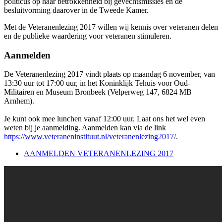
politicus op haar betrokkenheid bij gevechtsmissies en de
besluitvorming daarover in de Tweede Kamer.
Met de Veteranenlezing 2017 willen wij kennis over veteranen delen
en de publieke waardering voor veteranen stimuleren.
Aanmelden
De Veteranenlezing 2017 vindt plaats op maandag 6 november, van
13:30 uur tot 17:00 uur, in het Koninklijk Tehuis voor Oud-
Militairen en Museum Bronbeek (Velperweg 147, 6824 MB
Arnhem).
Je kunt ook mee lunchen vanaf 12:00 uur. Laat ons het wel even
weten bij je aanmelding. Aanmelden kan via de link
https://www.veteraneninstituut.nl/veteranenlezing2017/
.
AANMELDEN VETERANENLEZING 2017