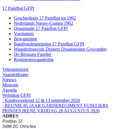
17 Painfbat GFPI
Geschiedenis 17 Painfbat tot 1992
Nederlands Nieuw-Guinea 1962
Organisatie 17 Painfbat GFPI
Voertuigen
Bewapening
Bataljonslegpenning 17 Painfbat GFPI
Waarderingscoin Dragers Draaginsigne Gewonden
De Bronzen Fuselier
Regimentswaardering
Veteranenzorg
Vaandeldrager
Nieuws
Museum
Agenda
Webshop GFPI
· Kinderweekend 12 & 13 september 2026
· REUNIE 85 JAAR GARDEREGIMENT FUSELIERS
PRINSES IRENE VRIJDAG 28 AUGUSTUS 2026
ADRES
Postbus 33
5688 ZG Oirschot