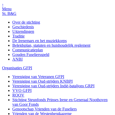
›
Menu
St. B&G
Over de stichting
Geschiedenis
Uitzendingen
Traditie
De Irenemars en het muziekkorps
Beleidsplan, statuten en huishoudelijk reglement
Communicatieplan
Gouden Fuseliersspeld
ANBI
Organisaties GFPI
Vereniging van Veteranen GFPI
Vereniging van Oud-strijders KNBPI
Vereniging van Oud-strijders Indië-bataljons GRPI
VVO GFPI
ROOV
Stichting Steunfonds Prinses Irene en Generaal Noothoven
van Goor Fonds
Genootschap Vrienden van de Fuseliers
Vrienden van de Westenbergkazerne