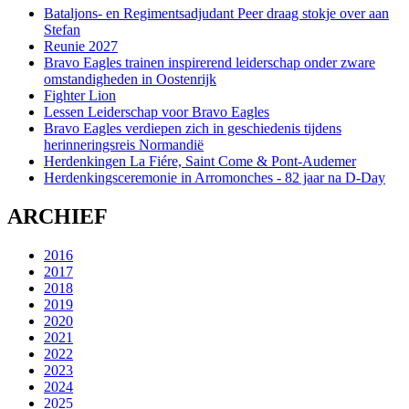
Bataljons- en Regimentsadjudant Peer draag stokje over aan
Stefan
Reunie 2027
Bravo Eagles trainen inspirerend leiderschap onder zware
omstandigheden in Oostenrijk
Fighter Lion
Lessen Leiderschap voor Bravo Eagles
Bravo Eagles verdiepen zich in geschiedenis tijdens
herinneringsreis Normandië
Herdenkingen La Fiére, Saint Come & Pont-Audemer
Herdenkingsceremonie in Arromonches - 82 jaar na D-Day
ARCHIEF
2016
2017
2018
2019
2020
2021
2022
2023
2024
2025