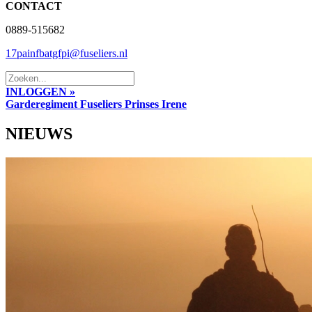
CONTACT
0889-515682
17painfbatgfpi@fuseliers.nl
INLOGGEN »
Garderegiment Fuseliers Prinses Irene
NIEUWS