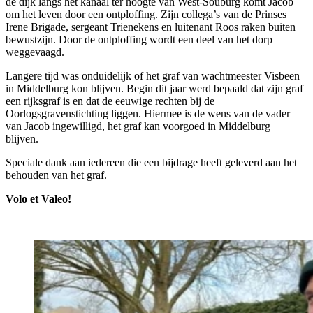
de dijk langs het kanaal ter hoogte van West-Souburg komt Jacob
om het leven door een ontploffing. Zijn collega’s van de Prinses
Irene Brigade, sergeant Trienekens en luitenant Roos raken buiten
bewustzijn. Door de ontploffing wordt een deel van het dorp
weggevaagd.
Langere tijd was onduidelijk of het graf van wachtmeester Visbeen
in Middelburg kon blijven. Begin dit jaar werd bepaald dat zijn graf
een rijksgraf is en dat de eeuwige rechten bij de
Oorlogsgravenstichting liggen. Hiermee is de wens van de vader
van Jacob ingewilligd, het graf kan voorgoed in Middelburg
blijven.
Speciale dank aan iedereen die een bijdrage heeft geleverd aan het
behouden van het graf.
Volo et Valeo!