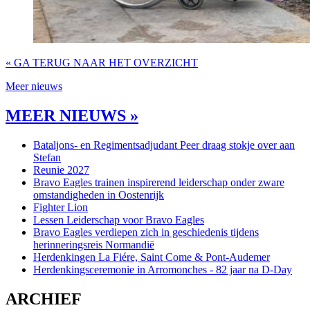
« GA TERUG NAAR HET OVERZICHT
Meer nieuws
MEER NIEUWS »
Bataljons- en Regimentsadjudant Peer draag stokje over aan
Stefan
Reunie 2027
Bravo Eagles trainen inspirerend leiderschap onder zware
omstandigheden in Oostenrijk
Fighter Lion
Lessen Leiderschap voor Bravo Eagles
Bravo Eagles verdiepen zich in geschiedenis tijdens
herinneringsreis Normandië
Herdenkingen La Fiére, Saint Come & Pont-Audemer
Herdenkingsceremonie in Arromonches - 82 jaar na D-Day
ARCHIEF