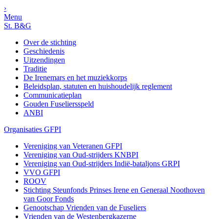
›
Menu
St. B&G
Over de stichting
Geschiedenis
Uitzendingen
Traditie
De Irenemars en het muziekkorps
Beleidsplan, statuten en huishoudelijk reglement
Communicatieplan
Gouden Fuseliersspeld
ANBI
Organisaties GFPI
Vereniging van Veteranen GFPI
Vereniging van Oud-strijders KNBPI
Vereniging van Oud-strijders Indië-bataljons GRPI
VVO GFPI
ROOV
Stichting Steunfonds Prinses Irene en Generaal Noothoven
van Goor Fonds
Genootschap Vrienden van de Fuseliers
Vrienden van de Westenbergkazerne