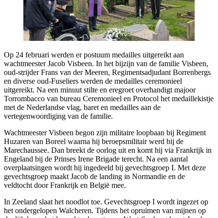
Op 24 februari werden er postuum medailles uitgereikt aan
wachtmeester Jacob Visbeen. In het bijzijn van de familie Visbeen,
oud-strijder Frans van der Meeren, Regimentsadjudant Borrenbergs
en diverse oud-Fuseliers werden de medailles ceremonieel
uitgereikt. Na een minuut stilte en eregroet overhandigt majoor
Torrombacco van bureau Ceremonieel en Protocol het medaillekistje
met de Nederlandse vlag, baret en medailles aan de
vertegenwoordiging van de familie.
Wachtmeester Visbeen begon zijn militaire loopbaan bij Regiment
Huzaren van Boreel waarna hij beroepsmilitair werd bij de
Marechaussee. Dan breekt de oorlog uit en komt hij via Frankrijk in
Engeland bij de Prinses Irene Brigade terecht. Na een aantal
overplaatsingen wordt hij ingedeeld bij gevechtsgroep I. Met deze
gevechtsgroep maakt Jacob de landing in Normandie en de
veldtocht door Frankrijk en België mee.
In Zeeland slaat het noodlot toe. Gevechtsgroep I wordt ingezet op
het ondergelopen Walcheren. Tijdens het opruimen van mijnen op