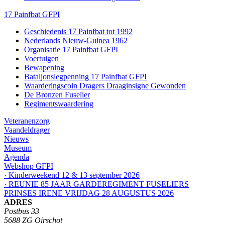
17 Painfbat GFPI
Geschiedenis 17 Painfbat tot 1992
Nederlands Nieuw-Guinea 1962
Organisatie 17 Painfbat GFPI
Voertuigen
Bewapening
Bataljonslegpenning 17 Painfbat GFPI
Waarderingscoin Dragers Draaginsigne Gewonden
De Bronzen Fuselier
Regimentswaardering
Veteranenzorg
Vaandeldrager
Nieuws
Museum
Agenda
Webshop GFPI
· Kinderweekend 12 & 13 september 2026
· REUNIE 85 JAAR GARDEREGIMENT FUSELIERS
PRINSES IRENE VRIJDAG 28 AUGUSTUS 2026
ADRES
Postbus 33
5688 ZG Oirschot